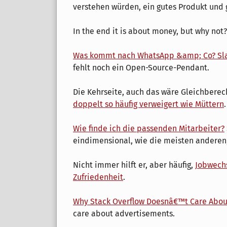
verstehen würden, ein gutes Produkt und g
In the end it is about money, but why not
Was kommt nach WhatsApp &amp; Co? Slac
fehlt noch ein Open-Source-Pendant.
Die Kehrseite, auch das wäre Gleichbere
doppelt so häufig verweigert wie Müttern
.
Wie finde ich die passenden Mitarbeiter?
eindimensional, wie die meisten anderen
Nicht immer hilft er, aber häufig,
Jobwechs
Zufriedenheit
.
Why Stack Overflow Doesnâ€™t Care Abou
care about advertisements.