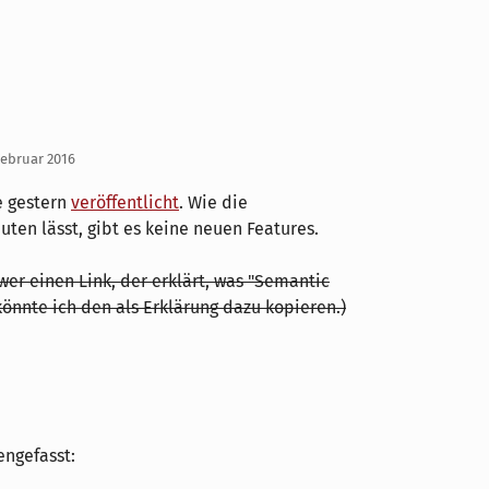
Februar 2016
e gestern
veröffentlicht
. Wie die
en lässt, gibt es keine neuen Features.
wer einen Link, der erklärt, was "Semantic
könnte ich den als Erklärung dazu kopieren.)
ngefasst: