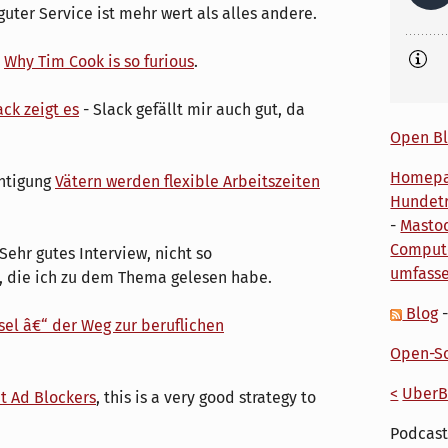
uter Service ist mehr wert als alles andere.
?
Why Tim Cook is so furious
.
k zeigt es
- Slack gefällt mir auch gut, da
Open Bl
Homep
chtigung
Vätern werden flexible Arbeitszeiten
Hundetr
-
Masto
Comput
Sehr gutes Interview, nicht so
umfass
, die ich zu dem Thema gelesen habe.
Blog
el â€“ der Weg zur beruflichen
Open-So
<
UberB
t Ad Blockers
, this is a very good strategy to
Podcast