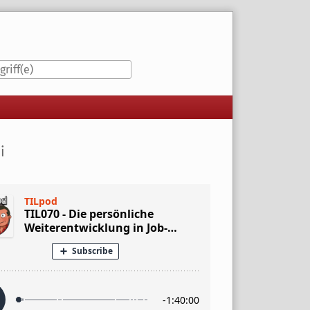
iste
i