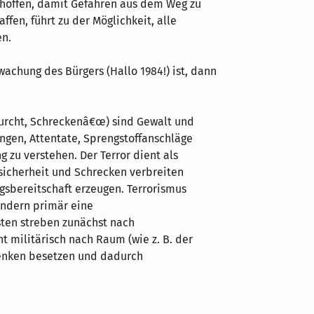
 hoffen, damit Gefahren aus dem Weg zu
fen, führt zu der Möglichkeit, alle
en.
achung des Bürgers (Hallo 1984!) ist, dann
žFurcht, Schreckenâ€œ) sind Gewalt und
ungen, Attentate, Sprengstoffanschläge
g zu verstehen. Der Terror dient als
sicherheit und Schrecken verbreiten
sbereitschaft erzeugen. Terrorismus
sondern primär eine
sten streben zunächst nach
t militärisch nach Raum (wie z. B. der
Denken besetzen und dadurch