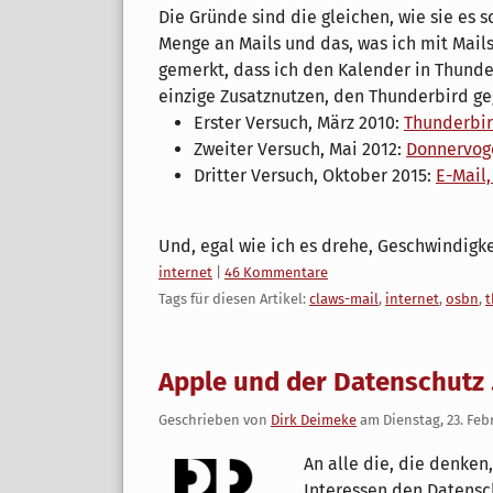
Die Gründe sind die gleichen, wie sie es 
Menge an Mails und das, was ich mit Mails
gemerkt, dass ich den Kalender in Thunder
einzige Zusatznutzen, den Thunderbird ge
Erster Versuch, März 2010:
Thunderbird
Zweiter Versuch, Mai 2012:
Donnervogel
Dritter Versuch, Oktober 2015:
E-Mail,
Und, egal wie ich es drehe, Geschwindigkei
Kategorien:
internet
|
46 Kommentare
Tags für diesen Artikel:
claws-mail
,
internet
,
osbn
,
t
Apple und der Datenschutz .
Geschrieben von
Dirk Deimeke
am
Dienstag, 23. Feb
An alle die, die denken
Interessen den Datensch