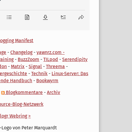
ogging Manifest
age
-
Changelog
-
yawnrz.com -
aining
-
BuzzZoom
-
TILpod
-
Serendipity
don
-
Matrix
-
Signal
-
Threema
-
ergeschichte
-
Technik
-
Linux-Server: Das
ende Handbuch
-
Bookwyrm
-
Blogkommentare
-
Archiv
urce-Blog-Netzwerk
logr Webring
>
-Logo von Peter Marquardt