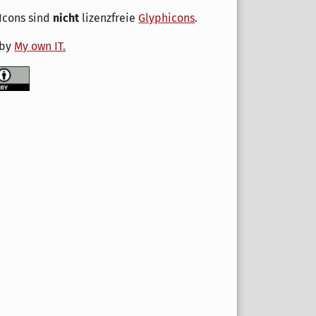
Icons sind
nicht
lizenzfreie
Glyphicons
.
 by
My own IT.