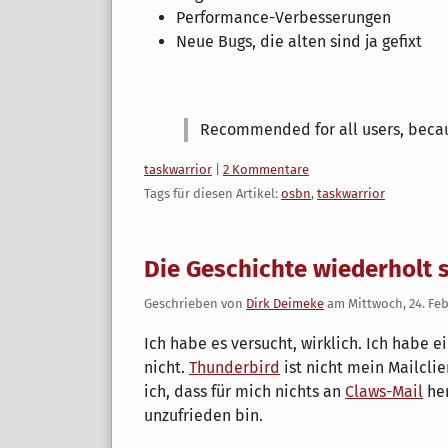
Performance-Verbesserungen
Neue Bugs, die alten sind ja gefixt
Recommended for all users, becaus
Kategorien:
taskwarrior
|
2 Kommentare
Tags für diesen Artikel:
osbn
,
taskwarrior
Die Geschichte wiederholt si
Geschrieben von
Dirk Deimeke
am
Mittwoch, 24. Fe
Ich habe es versucht, wirklich. Ich habe e
nicht.
Thunderbird
ist nicht mein Mailclie
ich, dass für mich nichts an
Claws-Mail
her
unzufrieden bin.