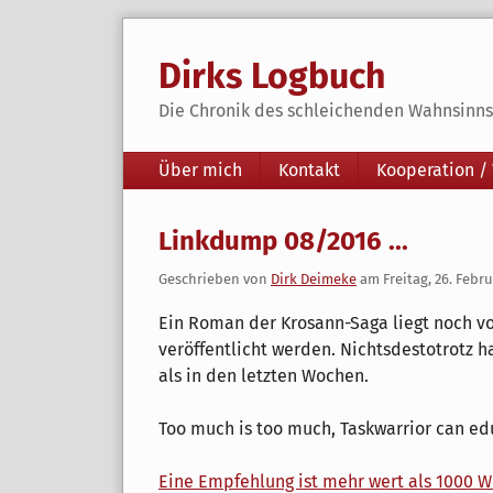
Skip
to
Dirks Logbuch
content
Die Chronik des schleichenden Wahnsinns 
Navigation
Über mich
Kontakt
Kooperation /
Linkdump 08/2016 ...
Geschrieben von
Dirk Deimeke
am
Freitag, 26. Febr
Ein Roman der Krosann-Saga liegt noch vo
veröffentlicht werden. Nichtsdestotrotz 
als in den letzten Wochen.
Too much is too much, Taskwarrior can ed
Eine Empfehlung ist mehr wert als 1000 