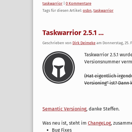
Kategorien:
taskwarrior
|
0 Kommentare
Tags für diesen Artikel:
osbn
,
taskwarrior
Taskwarrior 2.5.1 ...
Geschrieben von
Dirk Deimeke
am
Donnerstag, 25. 
Taskwarrior 2.5.1 wurd
Versionsnummer vermut
(Hat eigentlich irgend
Versioning" ist? Dann 
Semantic Versioning
, danke Steffen.
Was neu ist, steht im
ChangeLog
, zusamme
Bug Fixes