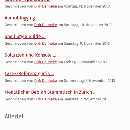
Geschrieben von
Dirk Deimeke
am
Montag, 11. November 2013
Audioblogging ...
Geschrieben von
Dirk Deimeke
am
Sonntag, 10. November 2013
Shell Style Guide ...
Geschrieben von
Dirk Deimeke
am
Samstag, 9. November 2013
Solarized und Konsole ...
Geschrieben von
Dirk Deimeke
am
Freitag, 8. November 2013
LaTeX-Referenz gratis ...
Geschrieben von
Dirk Deimeke
am
Donnerstag, 7. November 2013
Monatlicher Debian Stammtisch in Zürich ...
Geschrieben von
Dirk Deimeke
am
Samstag, 2. November 2013
Seitenleiste
Allerlei