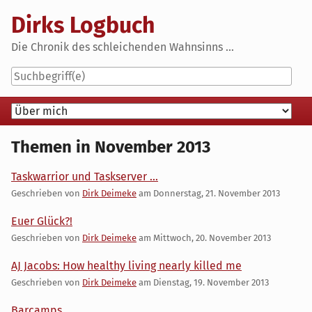
Skip
Dirks Logbuch
to
content
Die Chronik des schleichenden Wahnsinns ...
Navigation
Themen in November 2013
Taskwarrior und Taskserver ...
Geschrieben von
Dirk Deimeke
am
Donnerstag, 21. November 2013
Euer Glück?!
Geschrieben von
Dirk Deimeke
am
Mittwoch, 20. November 2013
AJ Jacobs: How healthy living nearly killed me
Geschrieben von
Dirk Deimeke
am
Dienstag, 19. November 2013
Barcamps ...