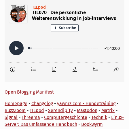
Open Blogging Manifest
Homepage
-
Changelog
-
yawnrz.com - Hundetraining
-
BuzzZoom
-
TILpod
-
Serendipity
-
Mastodon
-
Matrix
-
Signal
-
Threema
-
Computergeschichte
-
Technik
-
Linux-
Server: Das umfassende Handbuch
-
Bookwyrm