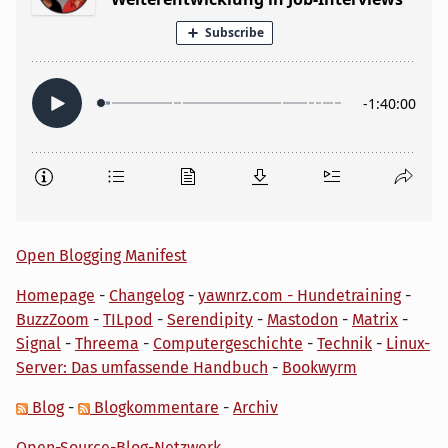
Open Blogging Manifest
Homepage
-
Changelog
-
yawnrz.com - Hundetraining
-
BuzzZoom
-
TILpod
-
Serendipity
-
Mastodon
-
Matrix
-
Signal
-
Threema
-
Computergeschichte
-
Technik
-
Linux-
Server: Das umfassende Handbuch
-
Bookwyrm
Blog
-
Blogkommentare
-
Archiv
Open-Source-Blog-Netzwerk