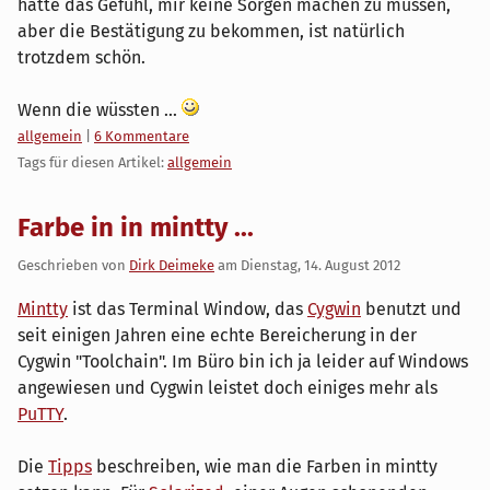
hatte das Gefühl, mir keine Sorgen machen zu müssen,
aber die Bestätigung zu bekommen, ist natürlich
trotzdem schön.
Wenn die wüssten ...
Kategorien:
allgemein
|
6 Kommentare
Tags für diesen Artikel:
allgemein
Farbe in in mintty ...
Geschrieben von
Dirk Deimeke
am
Dienstag, 14. August 2012
Mintty
ist das Terminal Window, das
Cygwin
benutzt und
seit einigen Jahren eine echte Bereicherung in der
Cygwin "Toolchain". Im Büro bin ich ja leider auf Windows
angewiesen und Cygwin leistet doch einiges mehr als
PuTTY
.
Die
Tipps
beschreiben, wie man die Farben in mintty