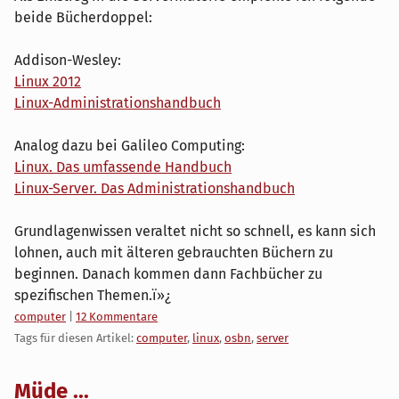
beide Bücherdoppel:
Addison-Wesley:
Linux 2012
Linux-Administrationshandbuch
Analog dazu bei Galileo Computing:
Linux. Das umfassende Handbuch
Linux-Server. Das Administrationshandbuch
Grundlagenwissen veraltet nicht so schnell, es kann sich
lohnen, auch mit älteren gebrauchten Büchern zu
beginnen. Danach kommen dann Fachbücher zu
spezifischen Themen.ï»¿
Kategorien:
computer
|
12 Kommentare
Tags für diesen Artikel:
computer
,
linux
,
osbn
,
server
Müde ...