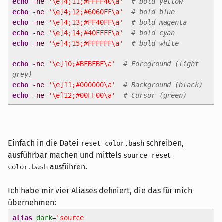
echo
-ne
'\e]4;11;#FFFF40\a'
# bold yellow
echo
-ne
'\e]4;12;#6060FF\a'
# bold blue
echo
-ne
'\e]4;13;#FF40FF\a'
# bold magenta
echo
-ne
'\e]4;14;#40FFFF\a'
# bold cyan
echo
-ne
'\e]4;15;#FFFFFF\a'
# bold white
echo
-ne
'\e]10;#BFBFBF\a'
# Foreground (light
grey)
echo
-ne
'\e]11;#000000\a'
# Background (black)
echo
-ne
'\e]12;#00FF00\a'
# Cursor (green)
Einfach in die Datei
schreiben,
reset-color.bash
ausführbar machen und mittels
source reset-
ausführen.
color.bash
Ich habe mir vier Aliases definiert, die das für mich
übernehmen:
alias
dark
=
'source