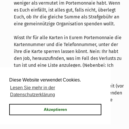
weniger als vermutet im Portemonnaie habt. Wenn
es Euch einfällt, ist alles gut, falls nicht, überlegt
Euch, ob Ihr die gleiche Summe als Strafgebühr an
eine gemeinnützige Organisation spenden wollt.
Wisst Ihr für alle Karten in Eurem Portemonnaie die
Kartennummer und die Telefonnummer, unter der
ihre die Karte sperren lassen könnt. Nein: Ihr habt
den Job, herauszufinden, was im Fall des Verlusts zu
tun ist und eine Liste anzulegen. (Nebenbei: Ich
wusste es nicht).
Diese Website verwendet Cookies.
Macht Euch mal Gedanken darüber, wie viel Zeit (vor
Lesen Sie mehr in der
allem Zeit) und Geld die Beschaffung der fehlenden
Datenschutzerklärung
Dokumente und Karten in Eurem Portemonnaie
kosten würde.
Akzeptieren
Was hat das mit dem Eingangsthema zu tun?