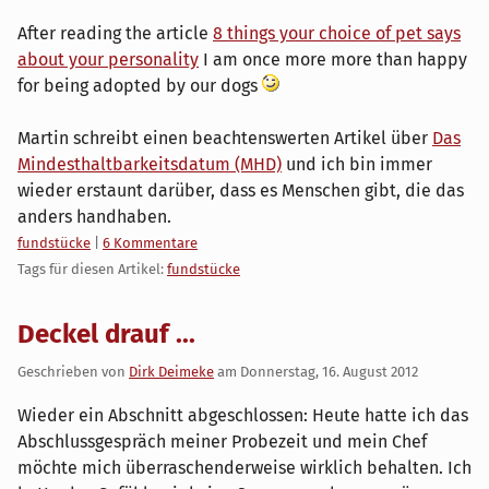
After reading the article
8 things your choice of pet says
about your personality
I am once more more than happy
for being adopted by our dogs
Martin schreibt einen beachtenswerten Artikel über
Das
Mindesthaltbarkeitsdatum (MHD)
und ich bin immer
wieder erstaunt darüber, dass es Menschen gibt, die das
anders handhaben.
Kategorien:
fundstücke
|
6 Kommentare
Tags für diesen Artikel:
fundstücke
Deckel drauf ...
Geschrieben von
Dirk Deimeke
am
Donnerstag, 16. August 2012
Wieder ein Abschnitt abgeschlossen: Heute hatte ich das
Abschlussgespräch meiner Probezeit und mein Chef
möchte mich überraschenderweise wirklich behalten. Ich