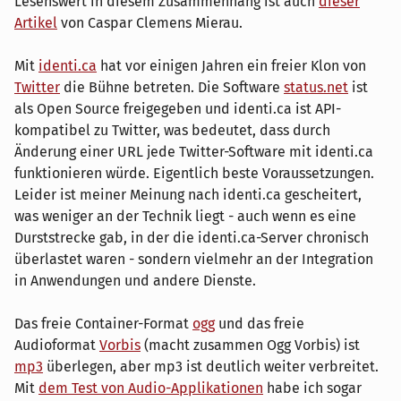
Lesenswert in diesem Zusammenhang ist auch
dieser
Artikel
von Caspar Clemens Mierau.
Mit
identi.ca
hat vor einigen Jahren ein freier Klon von
Twitter
die Bühne betreten. Die Software
status.net
ist
als Open Source freigegeben und identi.ca ist API-
kompatibel zu Twitter, was bedeutet, dass durch
Änderung einer URL jede Twitter-Software mit identi.ca
funktionieren würde. Eigentlich beste Voraussetzungen.
Leider ist meiner Meinung nach identi.ca gescheitert,
was weniger an der Technik liegt - auch wenn es eine
Durststrecke gab, in der die identi.ca-Server chronisch
überlastet waren - sondern vielmehr an der Integration
in Anwendungen und andere Dienste.
Das freie Container-Format
ogg
und das freie
Audioformat
Vorbis
(macht zusammen Ogg Vorbis) ist
mp3
überlegen, aber mp3 ist deutlich weiter verbreitet.
Mit
dem Test von Audio-Applikationen
habe ich sogar