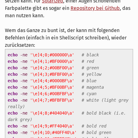
setzen kann. Für
Solarized
, einer Augen schonenden
Farbpalette gibt es sogar ein
Repository bei Github
, das
man nutzen kann.
Wem das Ganze zu bunt ist, der kann mit folgenden
Befehlen (einfach in ein Shellscript schreiben), wieder
zurücksetzen:
echo
-ne
'\e]4;0;#000000\a'
# black
echo
-ne
'\e]4;1;#BF0000\a'
# red
echo
-ne
'\e]4;2;#00BF00\a'
# green
echo
-ne
'\e]4;3;#BFBF00\a'
# yellow
echo
-ne
'\e]4;4;#0000BF\a'
# blue
echo
-ne
'\e]4;5;#BF00BF\a'
# magenta
echo
-ne
'\e]4;6;#00BFBF\a'
# cyan
echo
-ne
'\e]4;7;#BFBFBF\a'
# white (light grey
really)
echo
-ne
'\e]4;8;#404040\a'
# bold black (i.e.
dark grey)
echo
-ne
'\e]4;9;#FF4040\a'
# bold red
echo
-ne
'\e]4;10;#40FF40\a'
# bold green