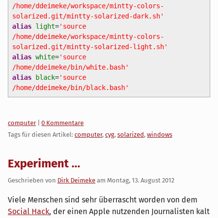
/home/ddeimeke/workspace/mintty-colors-
solarized.git/mintty-solarized-dark.sh'
alias
light
=
'source
/home/ddeimeke/workspace/mintty-colors-
solarized.git/mintty-solarized-light.sh'
alias
white
=
'source
/home/ddeimeke/bin/white.bash'
alias
black
=
'source
/home/ddeimeke/bin/black.bash'
Kategorien:
computer
|
0 Kommentare
Tags für diesen Artikel:
computer
,
cyg
,
solarized
,
windows
Experiment ...
Geschrieben von
Dirk Deimeke
am
Montag, 13. August 2012
Viele Menschen sind sehr überrascht worden von dem
Social Hack
, der einen Apple nutzenden Journalisten kalt