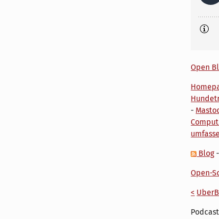
Open Bl
Homep
Hundetr
-
Masto
Comput
umfass
Blog
Open-So
<
UberB
Podcast