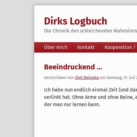
Skip
to
Dirks Logbuch
content
Die Chronik des schleichenden Wahnsinns 
Navigation
Über mich
Kontakt
Kooperation /
Beeindruckend ...
Geschrieben von
Dirk Deimeke
am
Samstag, 31. Juli
Ich habe nun endlich einmal Zeit (und da
verlinkt hat. Ohne Arme und ohne Beine,
der man nur lernen kann.