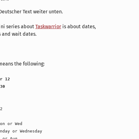
Deutscher Text weiter unten.
ini series about
Taskwarrior
is about dates,
 and wait dates.
means the following:
r 12
30
2
on or Wed
nday or Wednesday
 or Aug