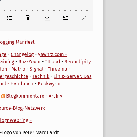
ogging Manifest
age
-
Changelog
-
yawnrz.com -
aining
-
BuzzZoom
-
TILpod
-
Serendipity
don
-
Matrix
-
Signal
-
Threema
-
ergeschichte
-
Technik
-
Linux-Server: Das
ende Handbuch
-
Bookwyrm
-
Blogkommentare
-
Archiv
urce-Blog-Netzwerk
logr Webring
>
-Logo von Peter Marquardt