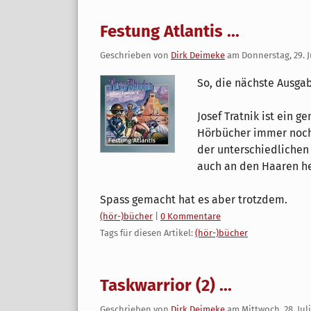
Festung Atlantis ...
Geschrieben von
Dirk Deimeke
am
Donnerstag, 29. J
So, die nächste Ausgab
Josef Tratnik ist ein g
Hörbücher immer noch 
der unterschiedlichen
auch an den Haaren h
Spass gemacht hat es aber trotzdem.
Kategorien:
(hör-)bücher
|
0 Kommentare
Tags für diesen Artikel:
(hör-)bücher
Taskwarrior (2) ...
Geschrieben von
Dirk Deimeke
am
Mittwoch, 28. Jul