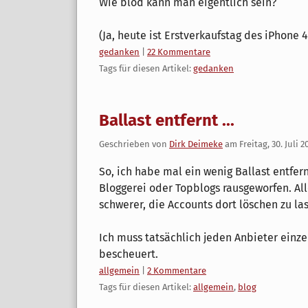
Wie blöd kann man eigentlich sein?
(Ja, heute ist Erstverkaufstag des iPhone 4
Kategorien:
gedanken
|
22 Kommentare
Tags für diesen Artikel:
gedanken
Ballast entfernt ...
Geschrieben von
Dirk Deimeke
am
Freitag, 30. Juli 2
So, ich habe mal ein wenig Ballast entfer
Bloggerei oder Topblogs rausgeworfen. All
schwerer, die Accounts dort löschen zu la
Ich muss tatsächlich jeden Anbieter einzel
bescheuert.
Kategorien:
allgemein
|
2 Kommentare
Tags für diesen Artikel:
allgemein
,
blog