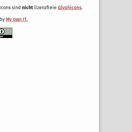
Icons sind
nicht
lizenzfreie
Glyphicons
.
 by
My own IT.