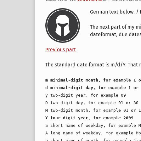
German text below. / 
The next part of my m
dateformat, due dates
Previous part
The standard date format is m/d/Y. That 
m minimal-digit month, for example 1 o
d minimal-digit day, for example 1 or 
y two-digit year, for example 09
D two-digit day, for example 01 or 30
M two-digit month, for example 01 or 1
Y four-digit year, for example 2009
a short name of weekday, for example M
A long name of weekday, for example Mo
b short name of month, for example Jan