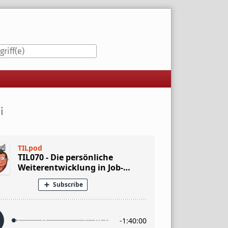
iste
i