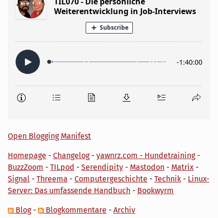
Open Blogging Manifest
Homepage
-
Changelog
-
yawnrz.com - Hundetraining
-
BuzzZoom
-
TILpod
-
Serendipity
-
Mastodon
-
Matrix
-
Signal
-
Threema
-
Computergeschichte
-
Technik
-
Linux-
Server: Das umfassende Handbuch
-
Bookwyrm
Blog
-
Blogkommentare
-
Archiv