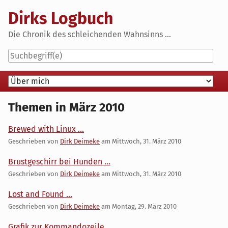
Skip
Dirks Logbuch
to
content
Die Chronik des schleichenden Wahnsinns ...
Navigation
Themen in März 2010
Brewed with Linux ...
Geschrieben von
Dirk Deimeke
am
Mittwoch, 31. März 2010
Brustgeschirr bei Hunden ...
Geschrieben von
Dirk Deimeke
am
Mittwoch, 31. März 2010
Lost and Found ...
Geschrieben von
Dirk Deimeke
am
Montag, 29. März 2010
Grafik zur Kommandozeile ...