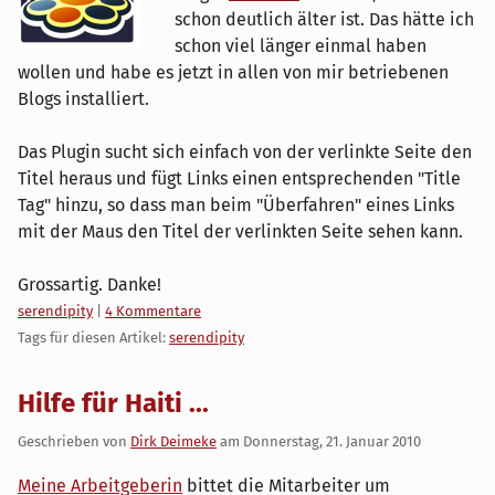
schon deutlich älter ist. Das hätte ich
schon viel länger einmal haben
wollen und habe es jetzt in allen von mir betriebenen
Blogs installiert.
Das Plugin sucht sich einfach von der verlinkte Seite den
Titel heraus und fügt Links einen entsprechenden "Title
Tag" hinzu, so dass man beim "Überfahren" eines Links
mit der Maus den Titel der verlinkten Seite sehen kann.
Grossartig. Danke!
Kategorien:
serendipity
|
4 Kommentare
Tags für diesen Artikel:
serendipity
Hilfe für Haiti ...
Geschrieben von
Dirk Deimeke
am
Donnerstag, 21. Januar 2010
Meine Arbeitgeberin
bittet die Mitarbeiter um