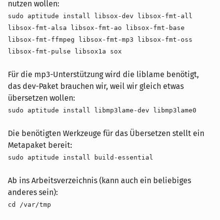
nutzen wollen:
sudo aptitude install libsox-dev libsox-fmt-all
libsox-fmt-alsa libsox-fmt-ao libsox-fmt-base
libsox-fmt-ffmpeg libsox-fmt-mp3 libsox-fmt-oss
libsox-fmt-pulse libsox1a sox
Für die mp3-Unterstützung wird die liblame benötigt,
das dev-Paket brauchen wir, weil wir gleich etwas
übersetzen wollen:
sudo aptitude install libmp3lame-dev libmp3lame0
Die benötigten Werkzeuge für das Übersetzen stellt ein
Metapaket bereit:
sudo aptitude install build-essential
Ab ins Arbeitsverzeichnis (kann auch ein beliebiges
anderes sein):
cd /var/tmp