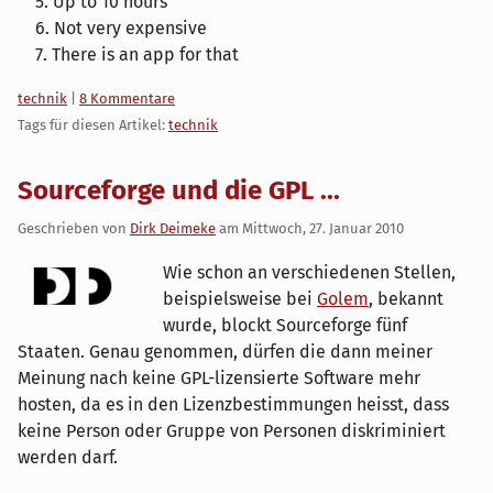
5. Up to 10 hours
6. Not very expensive
7. There is an app for that
Kategorien:
technik
|
8 Kommentare
Tags für diesen Artikel:
technik
Sourceforge und die GPL ...
Geschrieben von
Dirk Deimeke
am
Mittwoch, 27. Januar 2010
Wie schon an verschiedenen Stellen,
beispielsweise bei
Golem
, bekannt
wurde, blockt Sourceforge fünf
Staaten. Genau genommen, dürfen die dann meiner
Meinung nach keine GPL-lizensierte Software mehr
hosten, da es in den Lizenzbestimmungen heisst, dass
keine Person oder Gruppe von Personen diskriminiert
werden darf.