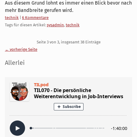
Aus diesem Grund lohnt es immer einen Blick bevor nach
mehr Bandbreite gerufen wird.
Kategorien:
technik
|
6 Kommentare
Tags für diesen Artikel:
sysadmin
,
technik
Pagination
Seite 3 von 3, insgesamt 38 Einträge
← vorherige Seite
Seitenleiste
Allerlei