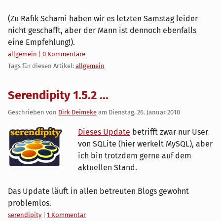
(Zu Rafik Schami haben wir es letzten Samstag leider
nicht geschafft, aber der Mann ist dennoch ebenfalls
eine Empfehlung!).
Kategorien:
allgemein
|
0 Kommentare
Tags für diesen Artikel:
allgemein
Serendipity 1.5.2 ...
Geschrieben von
Dirk Deimeke
am
Dienstag, 26. Januar 2010
Dieses Update
betrifft zwar nur User
von SQLite (hier werkelt MySQL), aber
ich bin trotzdem gerne auf dem
aktuellen Stand.
Das Update läuft in allen betreuten Blogs gewohnt
problemlos.
Kategorien:
serendipity
|
1 Kommentar