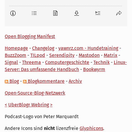
Open Blogging Manifest
Homepage
-
Changelog
-
yawnrz.com - Hundetraining
-
BuzzZoom
-
TILpod
-
Serendipity
-
Mastodon
-
Matrix
-
Signal
-
Threema
-
Computergeschichte
-
Technik
-
Linux-
Server: Das umfassende Handbuch
-
Bookwyrm
Blog
-
Blogkommentare
-
Archiv
Open-Source-Blog-Netzwerk
<
UberBlogr Webring
>
Podcast-Logo von Peter Marquardt
Andere Icons sind
nicht
lizenzfreie
Glyphicons
.