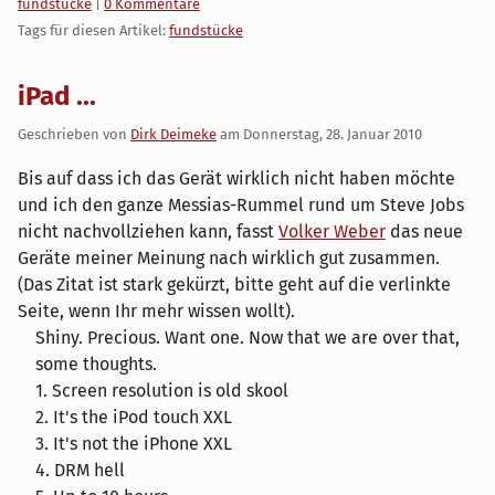
Kategorien:
fundstücke
|
0 Kommentare
Tags für diesen Artikel:
fundstücke
iPad ...
Geschrieben von
Dirk Deimeke
am
Donnerstag, 28. Januar 2010
Bis auf dass ich das Gerät wirklich nicht haben möchte
und ich den ganze Messias-Rummel rund um Steve Jobs
nicht nachvollziehen kann, fasst
Volker Weber
das neue
Geräte meiner Meinung nach wirklich gut zusammen.
(Das Zitat ist stark gekürzt, bitte geht auf die verlinkte
Seite, wenn Ihr mehr wissen wollt).
Shiny. Precious. Want one. Now that we are over that,
some thoughts.
1. Screen resolution is old skool
2. It's the iPod touch XXL
3. It's not the iPhone XXL
4. DRM hell