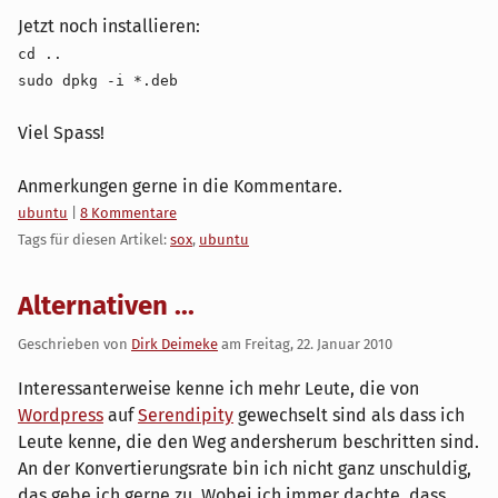
Jetzt noch installieren:
cd ..
sudo dpkg -i *.deb
Viel Spass!
Anmerkungen gerne in die Kommentare.
Kategorien:
ubuntu
|
8 Kommentare
Tags für diesen Artikel:
sox
,
ubuntu
Alternativen ...
Geschrieben von
Dirk Deimeke
am
Freitag, 22. Januar 2010
Interessanterweise kenne ich mehr Leute, die von
Wordpress
auf
Serendipity
gewechselt sind als dass ich
Leute kenne, die den Weg andersherum beschritten sind.
An der Konvertierungsrate bin ich nicht ganz unschuldig,
das gebe ich gerne zu. Wobei ich immer dachte, dass