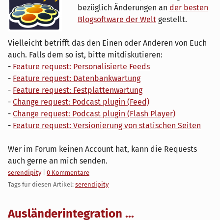
bezüglich Änderungen an
der besten
Blogsoftware der Welt
gestellt.
Vielleicht betrifft das den Einen oder Anderen von Euch
auch. Falls dem so ist, bitte mitdiskutieren:
-
Feature request: Personalisierte Feeds
-
Feature request: Datenbankwartung
-
Feature request: Festplattenwartung
-
Change request: Podcast plugin (Feed)
-
Change request: Podcast plugin (Flash Player)
-
Feature request: Versionierung von statischen Seiten
Wer im Forum keinen Account hat, kann die Requests
auch gerne an mich senden.
Kategorien:
serendipity
|
0 Kommentare
Tags für diesen Artikel:
serendipity
Ausländerintegration ...