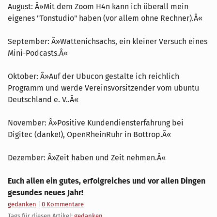
August: Â»Mit dem Zoom H4n kann ich überall mein
eigenes "Tonstudio" haben (vor allem ohne Rechner).Â«
September: Â»Wattenichsachs, ein kleiner Versuch eines
Mini-Podcasts.Â«
Oktober: Â»Auf der Ubucon gestalte ich reichlich
Programm und werde Vereinsvorsitzender vom ubuntu
Deutschland e. V..Â«
November: Â»Positive Kundendiensterfahrung bei
Digitec (danke!), OpenRheinRuhr in Bottrop.Â«
Dezember: Â»Zeit haben und Zeit nehmen.Â«
Euch allen ein gutes, erfolgreiches und vor allen Dingen
gesundes neues Jahr!
Kategorien:
gedanken
|
0 Kommentare
Tags für diesen Artikel:
gedanken