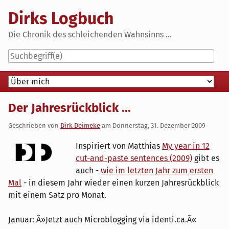
Skip
Dirks Logbuch
to
content
Die Chronik des schleichenden Wahnsinns ...
Navigation
Der Jahresrückblick ...
Geschrieben von
Dirk Deimeke
am
Donnerstag, 31. Dezember 2009
Inspiriert von Matthias
My year in 12
cut-and-paste sentences (2009)
gibt es
auch -
wie im letzten Jahr zum ersten
Mal
- in diesem Jahr wieder einen kurzen Jahresrückblick
mit einem Satz pro Monat.
Januar: Â»Jetzt auch Microblogging via identi.ca.Â«