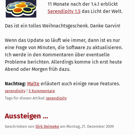
11 Monate nach der 1.4.1 erblickt
Serendipity 1.5
das Licht der Welt.
Das ist ein tolles Weihnachtsgeschenk. Danke Garvin!
Wenn das Update so läuft wie immer, dann ist es nur
eine Frage von Minuten, die Software zu aktualisieren.
Ich werde in den Kommentaren über eventuelle
Probleme berichten. Allerdings komme ich erst heute
Abend oder Morgen früh dazu.
Nachtrag:
Malte
erläutert auch einige neue Features.
Kategorien:
serendipity
|
5 Kommentare
Tags für diesen Artikel:
serendipity
Aussteigen ...
Geschrieben von
Dirk Deimeke
am
Montag, 21. Dezember 2009