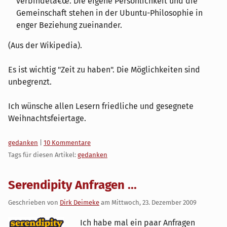
verbindetâ€œ. Die eigene Persönlichkeit und die
Gemeinschaft stehen in der Ubuntu-Philosophie in
enger Beziehung zueinander.
(Aus der Wikipedia).
Es ist wichtig "Zeit zu haben". Die Möglichkeiten sind
unbegrenzt.
Ich wünsche allen Lesern friedliche und gesegnete
Weihnachtsfeiertage.
Kategorien:
gedanken
|
10 Kommentare
Tags für diesen Artikel:
gedanken
Serendipity Anfragen ...
Geschrieben von
Dirk Deimeke
am
Mittwoch, 23. Dezember 2009
Ich habe mal ein paar Anfragen