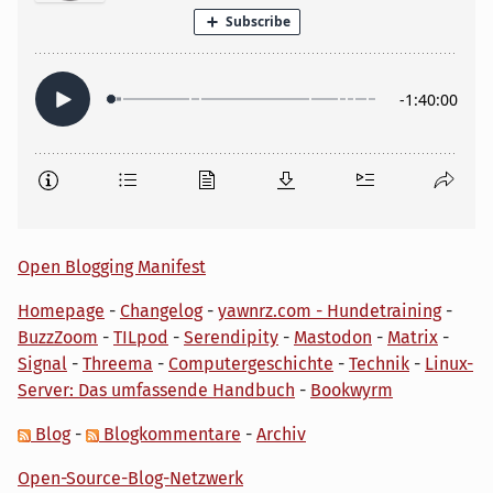
Open Blogging Manifest
Homepage
-
Changelog
-
yawnrz.com - Hundetraining
-
BuzzZoom
-
TILpod
-
Serendipity
-
Mastodon
-
Matrix
-
Signal
-
Threema
-
Computergeschichte
-
Technik
-
Linux-
Server: Das umfassende Handbuch
-
Bookwyrm
Blog
-
Blogkommentare
-
Archiv
Open-Source-Blog-Netzwerk