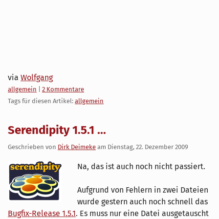
via
Wolfgang
Kategorien:
allgemein
|
2 Kommentare
Tags für diesen Artikel:
allgemein
Serendipity 1.5.1 ...
Geschrieben von
Dirk Deimeke
am
Dienstag, 22. Dezember 2009
Na, das ist auch noch nicht passiert.
Aufgrund von Fehlern in zwei Dateien
wurde gestern auch noch schnell das
Bugfix-Release 1.5.1
. Es muss nur eine Datei ausgetauscht