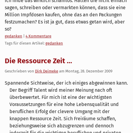
Ich finde das wirklich schamlos. Hätten die nicht einfach
sagen, schreiben oder vermarkten können, dass sie eine
Million Impfdosen kaufen, ohne das an den Packungen
festzumachen? Es ist ja gut, dass etwas getan wird, aber
so?
Kategorien:
gedanken
|
4 Kommentare
Tags für diesen Artikel:
gedanken
Die Ressource Zeit ...
Geschrieben von
Dirk Deimeke
am
Montag, 28. Dezember 2009
Spannende Sichtweise, der ich einiges abgewinnen kann.
Der Begriff Talent wird meiner Meinung nach oft
überbewertet. Für mich ist eine der wichtigsten
Voraussetzungen für eine hohe Lebensqualität und
beruflichen Erfolg der clevere Umgang mit der
knappen Ressource Zeit. Sich Freiräume schaffen,
beziehungsweise sich abzugrenzen und dennoch
jederzeit für die wichtigen beruflichen und privaten