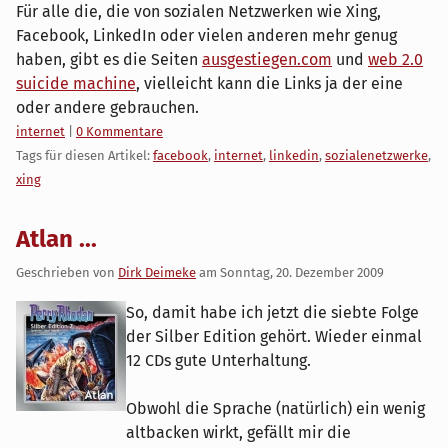
Für alle die, die von sozialen Netzwerken wie Xing,
Facebook, LinkedIn oder vielen anderen mehr genug
haben, gibt es die Seiten
ausgestiegen.com
und
web 2.0
suicide machine
, vielleicht kann die Links ja der eine
oder andere gebrauchen.
Kategorien:
internet
|
0 Kommentare
Tags für diesen Artikel:
facebook
,
internet
,
linkedin
,
sozialenetzwerke
,
xing
Atlan ...
Geschrieben von
Dirk Deimeke
am
Sonntag, 20. Dezember 2009
So, damit habe ich jetzt die siebte Folge
der Silber Edition gehört. Wieder einmal
12 CDs gute Unterhaltung.
Obwohl die Sprache (natürlich) ein wenig
altbacken wirkt, gefällt mir die