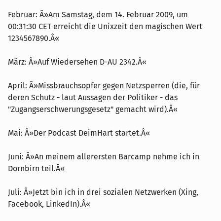
Februar: Â»Am Samstag, dem 14. Februar 2009, um
00:31:30 CET erreicht die Unixzeit den magischen Wert
1234567890.Â«
März: Â»Auf Wiedersehen D-AU 2342.Â«
April: Â»Missbrauchsopfer gegen Netzsperren (die, für
deren Schutz - laut Aussagen der Politiker - das
"Zugangserschwerungsgesetz" gemacht wird).Â«
Mai: Â»Der Podcast DeimHart startet.Â«
Juni: Â»An meinem allerersten Barcamp nehme ich in
Dornbirn teil.Â«
Juli: Â»Jetzt bin ich in drei sozialen Netzwerken (Xing,
Facebook, LinkedIn).Â«