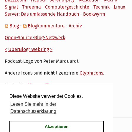
Signal
-
Threema
-
Computergeschichte
-
Technik
-
Linux-
Server: Das umfassende Handbuch
-
Bookwyrm
Blog
-
Blogkommentare
-
Archiv
Open-Source-Blog-Netzwerk
<
UberBlogr Webring
>
Podcast-Logo von Peter Marquardt
Andere Icons sind
nicht
lizenzfreie
Glyphicons
.
Hosted by
My own IT.
Diese Website verwendet Cookies.
Lesen Sie mehr in der
Datenschutzerklärung
Powered by
Serendipity
& the
dirk
theme.
Akzeptieren