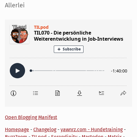
Seitenleiste
Allerlei
Open Blogging Manifest
Homepage
-
Changelog
-
yawnrz.com - Hundetraining
-
BuzzZoom
-
TILpod
-
Serendipity
-
Mastodon
-
Matrix
-