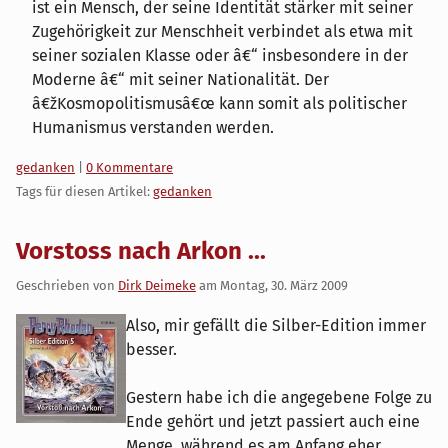
ist ein Mensch, der seine Identität stärker mit seiner
Zugehörigkeit zur Menschheit verbindet als etwa mit
seiner sozialen Klasse oder â€“ insbesondere in der
Moderne â€“ mit seiner Nationalität. Der
â€žKosmopolitismusâ€œ kann somit als politischer
Humanismus verstanden werden.
Kategorien:
gedanken
|
0 Kommentare
Tags für diesen Artikel:
gedanken
Vorstoss nach Arkon ...
Geschrieben von
Dirk Deimeke
am
Montag, 30. März 2009
Also, mir gefällt die Silber-Edition immer
besser.
Gestern habe ich die angegebene Folge zu
Ende gehört und jetzt passiert auch eine
Menge, während es am Anfang eher