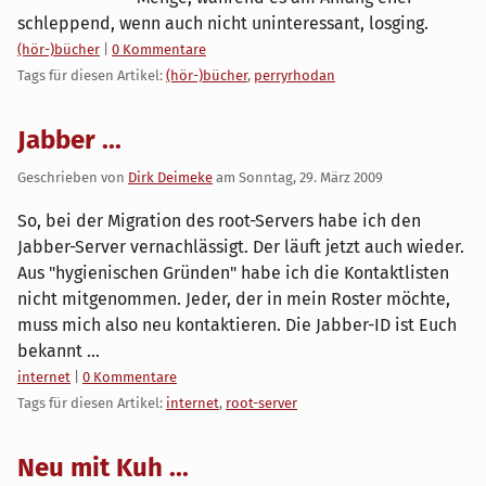
schleppend, wenn auch nicht uninteressant, losging.
Kategorien:
(hör-)bücher
|
0 Kommentare
Tags für diesen Artikel:
(hör-)bücher
,
perryrhodan
Jabber ...
Geschrieben von
Dirk Deimeke
am
Sonntag, 29. März 2009
So, bei der Migration des root-Servers habe ich den
Jabber-Server vernachlässigt. Der läuft jetzt auch wieder.
Aus "hygienischen Gründen" habe ich die Kontaktlisten
nicht mitgenommen. Jeder, der in mein Roster möchte,
muss mich also neu kontaktieren. Die Jabber-ID ist Euch
bekannt ...
Kategorien:
internet
|
0 Kommentare
Tags für diesen Artikel:
internet
,
root-server
Neu mit Kuh ...