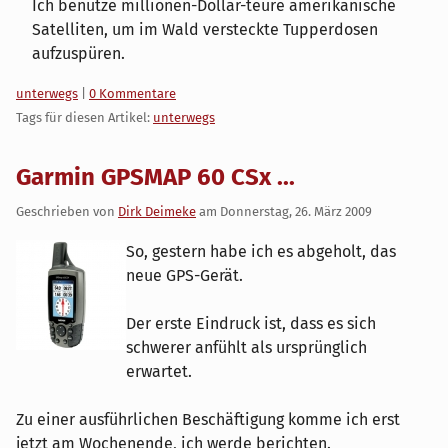
Ich benutze millionen-Dollar-teure amerikanische
Satelliten, um im Wald versteckte Tupperdosen
aufzuspüren.
Kategorien:
unterwegs
|
0 Kommentare
Tags für diesen Artikel:
unterwegs
Garmin GPSMAP 60 CSx ...
Geschrieben von
Dirk Deimeke
am
Donnerstag, 26. März 2009
So, gestern habe ich es abgeholt, das
neue GPS-Gerät.
Der erste Eindruck ist, dass es sich
schwerer anfühlt als ursprünglich
erwartet.
Zu einer ausführlichen Beschäftigung komme ich erst
jetzt am Wochenende, ich werde berichten.