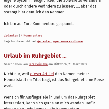
eigene System", "Möglichkeit, die Sofware zu verändern
oder durch andere verändern zu lassen", ..., aber das
sprengt hier deutlich den Rahmen.
Ich bin auf Eure Kommentare gespannt.
Kategorien:
gedanken
|
4 Kommentare
Tags für diesen Artikel:
gedanken
,
opensourcesoftware
Urlaub im Ruhrgebiet ...
Geschrieben von
Dirk Deimeke
am
Mittwoch, 25. März 2009
Nicht nur, weil
dieser Artikel
den Namen meiner
Heimatstadt im Titel trägt, ist das Ruhrgebiet eine Reise
wert.
Wer sich für Ausflugsziele in und um das Ruhrgebiet
interessiert, kann sich gerne an mich wenden. Dafür
eignen sich - wie immer - die Kommentare.