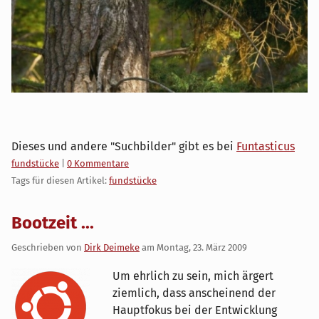
Dieses und andere "Suchbilder" gibt es bei
Funtasticus
Kategorien:
fundstücke
|
0 Kommentare
Tags für diesen Artikel:
fundstücke
Bootzeit ...
Geschrieben von
Dirk Deimeke
am
Montag, 23. März 2009
Um ehrlich zu sein, mich ärgert
ziemlich, dass anscheinend der
Hauptfokus bei der Entwicklung