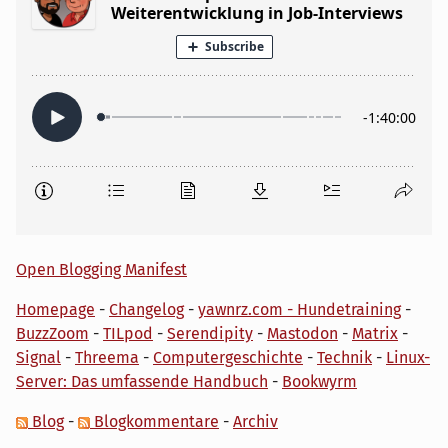
Open Blogging Manifest
Homepage
-
Changelog
-
yawnrz.com - Hundetraining
-
BuzzZoom
-
TILpod
-
Serendipity
-
Mastodon
-
Matrix
-
Signal
-
Threema
-
Computergeschichte
-
Technik
-
Linux-
Server: Das umfassende Handbuch
-
Bookwyrm
Blog
-
Blogkommentare
-
Archiv