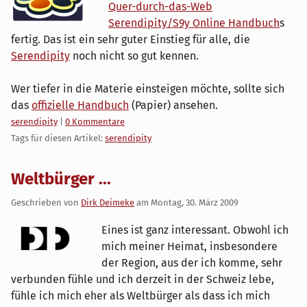
Quer-durch-das-Web
Serendipity/S9y Online Handbuch
s
fertig. Das ist ein sehr guter Einstieg für alle, die
Serendipity
noch nicht so gut kennen.
Wer tiefer in die Materie einsteigen möchte, sollte sich
das
offizielle Handbuch
(Papier) ansehen.
Kategorien:
serendipity
|
0 Kommentare
Tags für diesen Artikel:
serendipity
Weltbürger ...
Geschrieben von
Dirk Deimeke
am
Montag, 30. März 2009
Eines ist ganz interessant. Obwohl ich
mich meiner Heimat, insbesondere
der Region, aus der ich komme, sehr
verbunden fühle und ich derzeit in der Schweiz lebe,
fühle ich mich eher als Weltbürger als dass ich mich