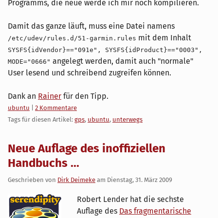
Programms, die neue werde ich mir noch kompilieren.
Damit das ganze läuft, muss eine Datei namens
mit dem Inhalt
/etc/udev/rules.d/51-garmin.rules
SYSFS{idVendor}=="091e", SYSFS{idProduct}=="0003",
angelegt werden, damit auch "normale"
MODE="0666"
User lesend und schreibend zugreifen können.
Dank an
Rainer
für den Tipp.
Kategorien:
ubuntu
|
2 Kommentare
Tags für diesen Artikel:
gps
,
ubuntu
,
unterwegs
Neue Auflage des inoffiziellen
Handbuchs ...
Geschrieben von
Dirk Deimeke
am
Dienstag, 31. März 2009
Robert Lender hat die sechste
Auflage des
Das fragmentarische