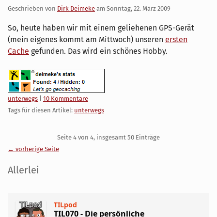
Geschrieben von
Dirk Deimeke
am
Sonntag, 22. März 2009
So, heute haben wir mit einem geliehenen GPS-Gerät
(mein eigenes kommt am Mittwoch) unseren
ersten
Cache
gefunden. Das wird ein schönes Hobby.
Kategorien:
unterwegs
|
10 Kommentare
Tags für diesen Artikel:
unterwegs
Pagination
Seite 4 von 4, insgesamt 50 Einträge
← vorherige Seite
Seitenleiste
Allerlei