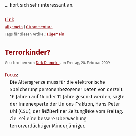
... hört sich sehr interessant an.
Link
Kategorien:
allgemein
|
0 Kommentare
Tags für diesen Artikel:
allgemein
Terrorkinder?
Geschrieben von
Dirk Deimeke
am
Freitag, 20. Februar 2009
Focus
:
Die Altersgrenze muss für die elektronische
Speicherung personenbezogener Daten von derzeit
16 Jahren auf 14 oder 12 Jahre gesenkt werden, sagte
der Innenexperte der Unions-Fraktion, Hans-Peter
Uhl (CSU), der â€žBerliner Zeitungâ€œ vom Freitag.
Ziel sei eine bessere Überwachung
terrorverdächtiger Minderjähriger.