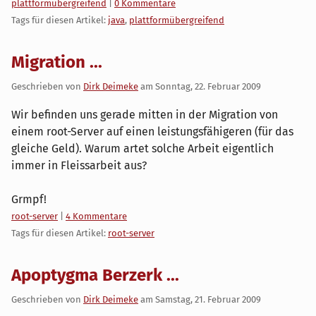
Kategorien:
plattformübergreifend
|
0 Kommentare
Tags für diesen Artikel:
java
,
plattformübergreifend
Migration ...
Geschrieben von
Dirk Deimeke
am
Sonntag, 22. Februar 2009
Wir befinden uns gerade mitten in der Migration von
einem root-Server auf einen leistungsfähigeren (für das
gleiche Geld). Warum artet solche Arbeit eigentlich
immer in Fleissarbeit aus?
Grmpf!
Kategorien:
root-server
|
4 Kommentare
Tags für diesen Artikel:
root-server
Apoptygma Berzerk ...
Geschrieben von
Dirk Deimeke
am
Samstag, 21. Februar 2009