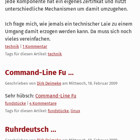
Jede Komponente hat ein eigenes Zertifikat und nutzt
unterschiedliche Mechanismen um damit umzugehen.
Ich frage mich, wie jemals ein technischer Laie zu einem
Umgang damit erzogen werden kann. Da muss sich noch
vieles vereinfachen.
Kategorien:
technik
|
1 Kommentar
Tags für diesen Artikel:
technik
Command-Line Fu ...
Geschrieben von
Dirk Deimeke
am
Mittwoch, 18. Februar 2009
Sehr hübsch:
Command-Line Fu
Kategorien:
fundstücke
|
4 Kommentare
Tags für diesen Artikel:
fundstücke
,
linux
Ruhrdeutsch ...