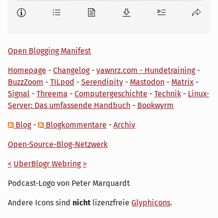
Open Blogging Manifest
Homepage
-
Changelog
-
yawnrz.com - Hundetraining
-
BuzzZoom
-
TILpod
-
Serendipity
-
Mastodon
-
Matrix
-
Signal
-
Threema
-
Computergeschichte
-
Technik
-
Linux-
Server: Das umfassende Handbuch
-
Bookwyrm
Blog
-
Blogkommentare
-
Archiv
Open-Source-Blog-Netzwerk
<
UberBlogr Webring
>
Podcast-Logo von Peter Marquardt
Andere Icons sind
nicht
lizenzfreie
Glyphicons
.