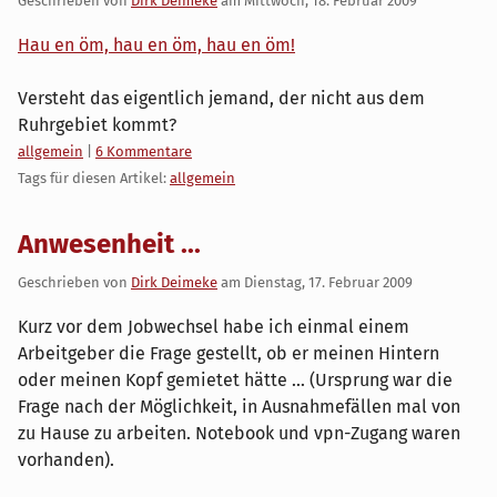
Geschrieben von
Dirk Deimeke
am
Mittwoch, 18. Februar 2009
Hau en öm, hau en öm, hau en öm!
Versteht das eigentlich jemand, der nicht aus dem
Ruhrgebiet kommt?
Kategorien:
allgemein
|
6 Kommentare
Tags für diesen Artikel:
allgemein
Anwesenheit ...
Geschrieben von
Dirk Deimeke
am
Dienstag, 17. Februar 2009
Kurz vor dem Jobwechsel habe ich einmal einem
Arbeitgeber die Frage gestellt, ob er meinen Hintern
oder meinen Kopf gemietet hätte ... (Ursprung war die
Frage nach der Möglichkeit, in Ausnahmefällen mal von
zu Hause zu arbeiten. Notebook und vpn-Zugang waren
vorhanden).