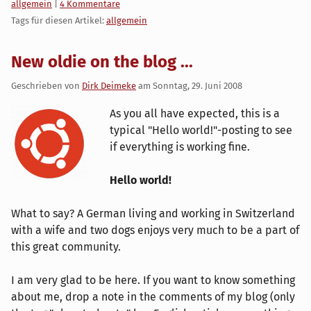
Kategorien:
allgemein
|
4 Kommentare
Tags für diesen Artikel:
allgemein
New oldie on the blog ...
Geschrieben von
Dirk Deimeke
am
Sonntag, 29. Juni 2008
As you all have expected, this is a
typical "Hello world!"-posting to see
if everything is working fine.
Hello world!
What to say? A German living and working in Switzerland
with a wife and two dogs enjoys very much to be a part of
this great community.
I am very glad to be here. If you want to know something
about me, drop a note in the comments of my blog (only