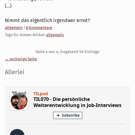
(...)
Nimmt das eigentlich irgendwer ernst?
Kategorien:
allgemein
|
8 Kommentare
Tags für diesen Artikel:
allgemein
Pagination
Seite 4 von 4, insgesamt 56 Einträge
← vorherige Seite
Seitenleiste
Allerlei