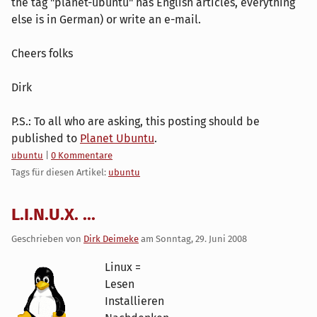
the tag "planet-ubuntu" has English articles, everything
else is in German) or write an e-mail.
Cheers folks
Dirk
P.S.: To all who are asking, this posting should be
published to
Planet Ubuntu
.
Kategorien:
ubuntu
|
0 Kommentare
Tags für diesen Artikel:
ubuntu
L.I.N.U.X. ...
Geschrieben von
Dirk Deimeke
am
Sonntag, 29. Juni 2008
Linux =
Lesen
Installieren