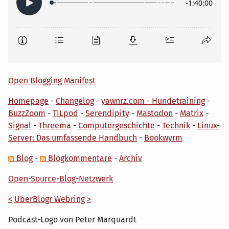
Open Blogging Manifest
Homepage
-
Changelog
-
yawnrz.com - Hundetraining
-
BuzzZoom
-
TILpod
-
Serendipity
-
Mastodon
-
Matrix
-
Signal
-
Threema
-
Computergeschichte
-
Technik
-
Linux-
Server: Das umfassende Handbuch
-
Bookwyrm
Blog
-
Blogkommentare
-
Archiv
Open-Source-Blog-Netzwerk
<
UberBlogr Webring
>
Podcast-Logo von Peter Marquardt