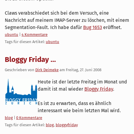
Claws verabschiedet sich bei dem Versuch, eine
Nachricht auf meinem IMAP-Server zu löschen, mit einem
Segmentation-Fault. Ich habe dafür
Bug 1653
eröffnet.
Kategorien:
ubuntu
|
4 Kommentare
Tags für diesen Artikel:
ubuntu
Bloggy Friday ...
Geschrieben von
Dirk Deimeke
am
Freitag, 27. Juni 2008
Heute ist der letzte Freitag im Monat und
damit ist mal wieder
Bloggy Friday
.
Es ist zu erwarten, dass es ähnlich
interessant wie beim letzten Mal wird.
Kategorien:
blog
|
0 Kommentare
Tags für diesen Artikel:
blog
,
bloggyfriday