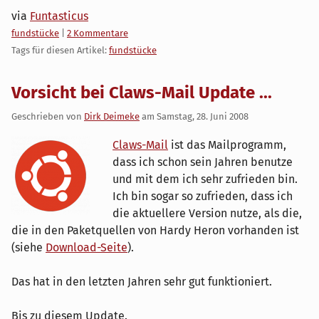
via
Funtasticus
Kategorien:
fundstücke
|
2 Kommentare
Tags für diesen Artikel:
fundstücke
Vorsicht bei Claws-Mail Update ...
Geschrieben von
Dirk Deimeke
am
Samstag, 28. Juni 2008
Claws-Mail
ist das Mailprogramm,
dass ich schon sein Jahren benutze
und mit dem ich sehr zufrieden bin.
Ich bin sogar so zufrieden, dass ich
die aktuellere Version nutze, als die,
die in den Paketquellen von Hardy Heron vorhanden ist
(siehe
Download-Seite
).
Das hat in den letzten Jahren sehr gut funktioniert.
Bis zu diesem Update.