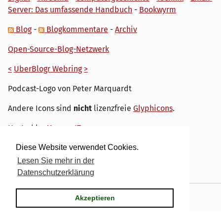
Server: Das umfassende Handbuch
-
Bookwyrm
Blog
-
Blogkommentare
-
Archiv
Open-Source-Blog-Netzwerk
<
UberBlogr Webring
>
Podcast-Logo von Peter Marquardt
Andere Icons sind
nicht
lizenzfreie
Glyphicons
.
Hosted by
My own IT.
Diese Website verwendet Cookies.
Lesen Sie mehr in der
Datenschutzerklärung
Powered by
Serendipity
& the
dirk
theme.
Akzeptieren