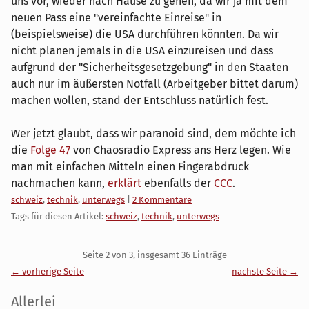
uns vor, wieder nach Hause zu gehen, da wir ja mit dem
neuen Pass eine "vereinfachte Einreise" in
(beispielsweise) die USA durchführen könnten. Da wir
nicht planen jemals in die USA einzureisen und dass
aufgrund der "Sicherheitsgesetzgebung" in den Staaten
auch nur im äußersten Notfall (Arbeitgeber bittet darum)
machen wollen, stand der Entschluss natürlich fest.
Wer jetzt glaubt, dass wir paranoid sind, dem möchte ich
die
Folge 47
von Chaosradio Express ans Herz legen. Wie
man mit einfachen Mitteln einen Fingerabdruck
nachmachen kann,
erklärt
ebenfalls der
CCC
.
Kategorien:
schweiz
,
technik
,
unterwegs
|
2 Kommentare
Tags für diesen Artikel:
schweiz
,
technik
,
unterwegs
Pagination
Seite 2 von 3, insgesamt 36 Einträge
← vorherige Seite
nächste Seite →
Seitenleiste
Allerlei