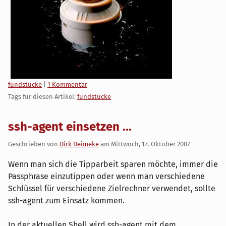
Kategorien:
fundstücke
|
1 Kommentar
Tags für diesen Artikel:
fundstücke
ssh-agent einsetzen ...
Geschrieben von
Dirk Deimeke
am
Mittwoch, 17. Oktober 2007
Wenn man sich die Tipparbeit sparen möchte, immer die
Passphrase einzutippen oder wenn man verschiedene
Schlüssel für verschiedene Zielrechner verwendet, sollte
ssh-agent zum Einsatz kommen.
In der aktuellen Shell wird ssh-agent mit dem