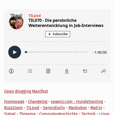
Open Blogging Manifest
Homepage
-
Changelog
-
yawnrz.com - Hundetraining
-
BuzzZoom
-
TILpod
-
Serendipity
-
Mastodon
-
Matrix
-
Signal
-
Threema
-
Computergeschichte
-
Technik
-
Linux-