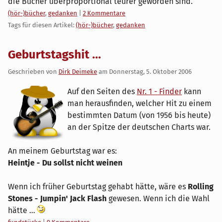
die Bücher überproportional teurer geworden sind.
Kategorien:
(hör-)bücher
,
gedanken
|
2 Kommentare
Tags für diesen Artikel:
(hör-)bücher
,
gedanken
Geburtstagshit ...
Geschrieben von
Dirk Deimeke
am
Donnerstag, 5. Oktober 2006
Auf den Seiten des
Nr. 1 - Finder
kann
man herausfinden, welcher Hit zu einem
bestimmten Datum (von 1956 bis heute)
an der Spitze der deutschen Charts war.
An meinem Geburtstag war es:
Heintje - Du sollst nicht weinen
Wenn ich früher Geburtstag gehabt hätte, wäre es
Rolling
Stones - Jumpin' Jack Flash
gewesen. Wenn ich die Wahl
hätte ...
Kategorien: