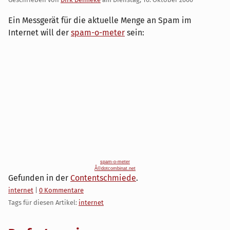
Ein Messgerät für die aktuelle Menge an Spam im
Internet will der
spam-o-meter
sein:
spam-o-meter
Â©dotcombinat.net
Gefunden in der
Contentschmiede
.
Kategorien:
internet
|
0 Kommentare
Tags für diesen Artikel:
internet