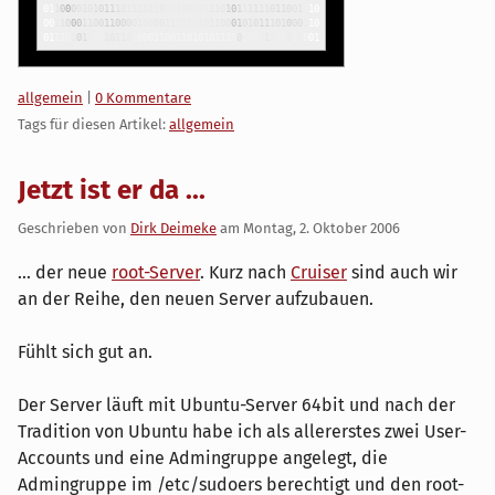
0
1
1
0
0
0
0
1
0
1
0
1
1
1
0
1
11
011
0
10
1
00
0
01
1
10
1
0
1
1
1
1
1
1
0
1
1
0
0
1
0
10
0
0
1
1
0
0
0
1
1
0
0
110
0
0
0
1
0
0
0
0
1
1
011
0
1
0
1
10
0
0
1
01
0
1
1
1
01
0
00
1
1
0
0
1
1
1
0
0
0
1
1
0
0
1
0
11
0
1
0
0
01
1
0
01
10
1
010
1
1
1
0
0
110
1
1
0
1
0
0
1
1
0
0
1
Kategorien:
allgemein
|
0 Kommentare
Tags für diesen Artikel:
allgemein
Jetzt ist er da ...
Geschrieben von
Dirk Deimeke
am
Montag, 2. Oktober 2006
... der neue
root-Server
. Kurz nach
Cruiser
sind auch wir
an der Reihe, den neuen Server aufzubauen.
Fühlt sich gut an.
Der Server läuft mit Ubuntu-Server 64bit und nach der
Tradition von Ubuntu habe ich als allererstes zwei User-
Accounts und eine Admingruppe angelegt, die
Admingruppe im /etc/sudoers berechtigt und den root-