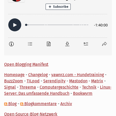
Open Blogging Manifest
Homepage
-
Changelog
-
yawnrz.com - Hundetraining
-
BuzzZoom
-
TILpod
-
Serendipity
-
Mastodon
-
Matrix
-
Signal
-
Threema
-
Computergeschichte
-
Technik
-
Linux-
Server: Das umfassende Handbuch
-
Bookwyrm
Blog
-
Blogkommentare
-
Archiv
Open-Source-Blog-Netzwerk