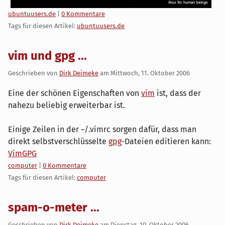
Kategorien:
ubuntuusers.de
|
0 Kommentare
Tags für diesen Artikel:
ubuntuusers.de
vim und gpg ...
Geschrieben von
Dirk Deimeke
am
Mittwoch, 11. Oktober 2006
Eine der schönen Eigenschaften von
vim
ist, dass der
nahezu beliebig erweiterbar ist.
Einige Zeilen in der ~/.vimrc sorgen dafür, dass man
direkt selbstverschlüsselte
gpg
-Dateien editieren kann:
VimGPG
Kategorien:
computer
|
0 Kommentare
Tags für diesen Artikel:
computer
spam-o-meter ...
Geschrieben von
Dirk Deimeke
am
Dienstag, 10. Oktober 2006