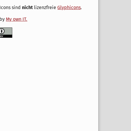
Icons sind
nicht
lizenzfreie
Glyphicons
.
 by
My own IT.