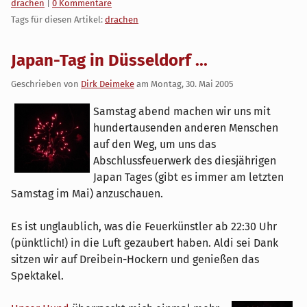
Kategorien:
drachen
|
0 Kommentare
Tags für diesen Artikel:
drachen
Japan-Tag in Düsseldorf ...
Geschrieben von
Dirk Deimeke
am
Montag, 30. Mai 2005
Samstag abend machen wir uns mit
hundertausenden anderen Menschen
auf den Weg, um uns das
Abschlussfeuerwerk des diesjährigen
Japan Tages (gibt es immer am letzten
Samstag im Mai) anzuschauen.
Es ist unglaublich, was die Feuerkünstler ab 22:30 Uhr
(pünktlich!) in die Luft gezaubert haben. Aldi sei Dank
sitzen wir auf Dreibein-Hockern und genießen das
Spektakel.