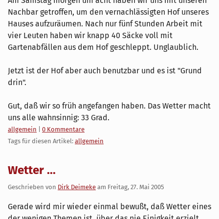
Am Samstag morgen um acht haben wir uns mit unseren
Nachbar getroffen, um den vernachlässigten Hof unseres
Hauses aufzuräumen. Nach nur fünf Stunden Arbeit mit
vier Leuten haben wir knapp 40 Säcke voll mit
Gartenabfällen aus dem Hof geschleppt. Unglaublich.
Jetzt ist der Hof aber auch benutzbar und es ist "Grund
drin".
Gut, daß wir so früh angefangen haben. Das Wetter macht
uns alle wahnsinnig: 33 Grad.
Kategorien:
allgemein
|
0 Kommentare
Tags für diesen Artikel:
allgemein
Wetter ...
Geschrieben von
Dirk Deimeke
am
Freitag, 27. Mai 2005
Gerade wird mir wieder einmal bewußt, daß Wetter eines
der wenigen Themen ist, über das nie Einigkeit erzielt