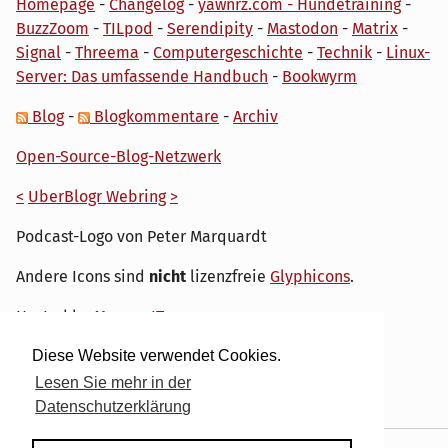
Homepage
-
Changelog
-
yawnrz.com - Hundetraining
-
BuzzZoom
-
TILpod
-
Serendipity
-
Mastodon
-
Matrix
-
Signal
-
Threema
-
Computergeschichte
-
Technik
-
Linux-
Server: Das umfassende Handbuch
-
Bookwyrm
Blog
-
Blogkommentare
-
Archiv
Open-Source-Blog-Netzwerk
<
UberBlogr Webring
>
Podcast-Logo von Peter Marquardt
Andere Icons sind
nicht
lizenzfreie
Glyphicons
.
Hosted by
My own IT.
Diese Website verwendet Cookies.
Lesen Sie mehr in der
Datenschutzerklärung