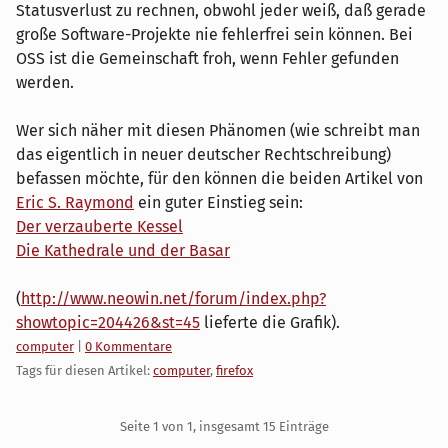
Statusverlust zu rechnen, obwohl jeder weiß, daß gerade
große Software-Projekte nie fehlerfrei sein können. Bei
OSS ist die Gemeinschaft froh, wenn Fehler gefunden
werden.
Wer sich näher mit diesen Phänomen (wie schreibt man
das eigentlich in neuer deutscher Rechtschreibung)
befassen möchte, für den können die beiden Artikel von
Eric S. Raymond
ein guter Einstieg sein:
Der verzauberte Kessel
Die Kathedrale und der Basar
(
http://www.neowin.net/forum/index.php?
showtopic=204426&st=45
lieferte die Grafik).
Kategorien:
computer
|
0 Kommentare
Tags für diesen Artikel:
computer
,
firefox
Pagination
Seite 1 von 1, insgesamt 15 Einträge