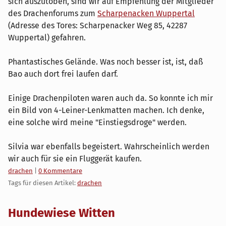
sich auszutoben, sind wir auf Empfehlung der Mitglieder
des Drachenforums zum
Scharpenacken Wuppertal
(Adresse des Tores: Scharpenacker Weg 85, 42287
Wuppertal) gefahren.
Phantastisches Gelände. Was noch besser ist, ist, daß
Bao auch dort frei laufen darf.
Einige Drachenpiloten waren auch da. So konnte ich mir
ein Bild von 4-Leiner-Lenkmatten machen. Ich denke,
eine solche wird meine "Einstiegsdroge" werden.
Silvia war ebenfalls begeistert. Wahrscheinlich werden
wir auch für sie ein Fluggerät kaufen.
Kategorien:
drachen
|
0 Kommentare
Tags für diesen Artikel:
drachen
Hundewiese Witten