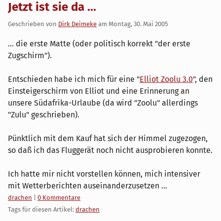
Jetzt ist sie da ...
Geschrieben von
Dirk Deimeke
am
Montag, 30. Mai 2005
... die erste Matte (oder politisch korrekt "der erste
Zugschirm").
Entschieden habe ich mich für eine "
Elliot Zoolu 3.0
", den
Einsteigerschirm von Elliot und eine Erinnerung an
unsere Südafrika-Urlaube (da wird "Zoolu" allerdings
"Zulu" geschrieben).
Pünktlich mit dem Kauf hat sich der Himmel zugezogen,
so daß ich das Fluggerät noch nicht ausprobieren konnte.
Ich hatte mir nicht vorstellen können, mich intensiver
mit Wetterberichten auseinanderzusetzen ...
Kategorien:
drachen
|
0 Kommentare
Tags für diesen Artikel:
drachen