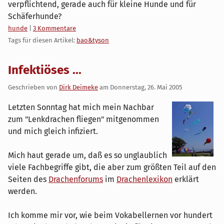
verpflichtend, gerade auch für kleine Hunde und für
Schäferhunde?
Kategorien:
hunde
|
3 Kommentare
Tags für diesen Artikel:
bao&tyson
Infektiöses ...
Geschrieben von
Dirk Deimeke
am
Donnerstag, 26. Mai 2005
Letzten Sonntag hat mich mein Nachbar
zum "Lenkdrachen fliegen" mitgenommen
und mich gleich infiziert.
Mich haut gerade um, daß es so unglaublich
viele Fachbegriffe gibt, die aber zum größten Teil auf den
Seiten des
Drachenforums
im
Drachenlexikon
erklärt
werden.
Ich komme mir vor, wie beim Vokabellernen vor hundert