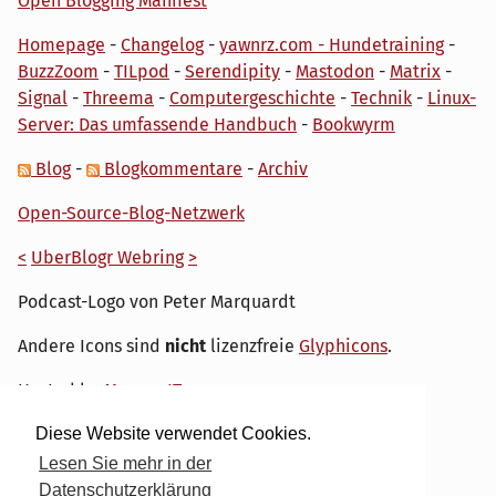
Open Blogging Manifest
Homepage
-
Changelog
-
yawnrz.com - Hundetraining
-
BuzzZoom
-
TILpod
-
Serendipity
-
Mastodon
-
Matrix
-
Signal
-
Threema
-
Computergeschichte
-
Technik
-
Linux-
Server: Das umfassende Handbuch
-
Bookwyrm
Blog
-
Blogkommentare
-
Archiv
Open-Source-Blog-Netzwerk
<
UberBlogr Webring
>
Podcast-Logo von Peter Marquardt
Andere Icons sind
nicht
lizenzfreie
Glyphicons
.
Hosted by
My own IT.
Diese Website verwendet Cookies.
Lesen Sie mehr in der
Datenschutzerklärung