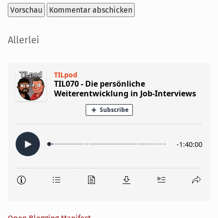
Seitenleiste
Allerlei