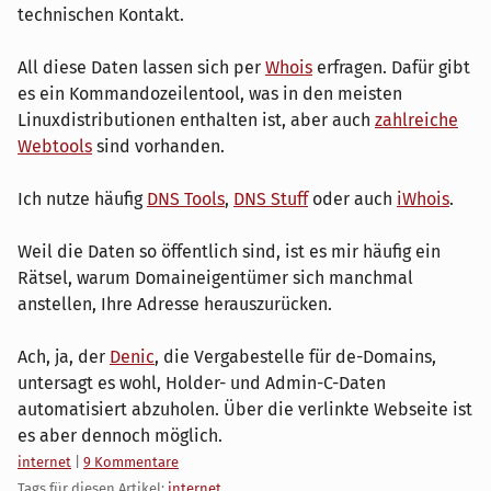
technischen Kontakt.
All diese Daten lassen sich per
Whois
erfragen. Dafür gibt
es ein Kommandozeilentool, was in den meisten
Linuxdistributionen enthalten ist, aber auch
zahlreiche
Webtools
sind vorhanden.
Ich nutze häufig
DNS Tools
,
DNS Stuff
oder auch
iWhois
.
Weil die Daten so öffentlich sind, ist es mir häufig ein
Rätsel, warum Domaineigentümer sich manchmal
anstellen, Ihre Adresse herauszurücken.
Ach, ja, der
Denic
, die Vergabestelle für de-Domains,
untersagt es wohl, Holder- und Admin-C-Daten
automatisiert abzuholen. Über die verlinkte Webseite ist
es aber dennoch möglich.
Kategorien:
internet
|
9 Kommentare
Tags für diesen Artikel:
internet