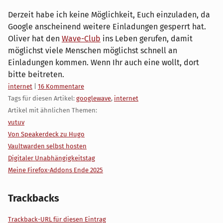
Derzeit habe ich keine Möglichkeit, Euch einzuladen, da
Google anscheinend weitere Einladungen gesperrt hat.
Oliver hat den
Wave-Club
ins Leben gerufen, damit
möglichst viele Menschen möglichst schnell an
Einladungen kommen. Wenn Ihr auch eine wollt, dort
bitte beitreten.
Kategorien:
internet
|
16 Kommentare
Tags für diesen Artikel:
googlewave
,
internet
Artikel mit ähnlichen Themen:
vutuv
Von Speakerdeck zu Hugo
Vaultwarden selbst hosten
Digitaler Unabhängigkeitstag
Meine Firefox-Addons Ende 2025
Trackbacks
Trackback-URL für diesen Eintrag