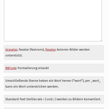
Antwort
Gravatar
, Favatar (Favicons),
Pavatar
Autoren-Bilder werden
zu
unterstützt.
BBCode
-Formatierung erlaubt
Umschließende Sterne heben ein Wort hervor (*wort*), per _wort_
kann ein Wort unterstrichen werden.
Standard-Text Smilies wie :-) und ;-) werden zu Bildern konvertiert.