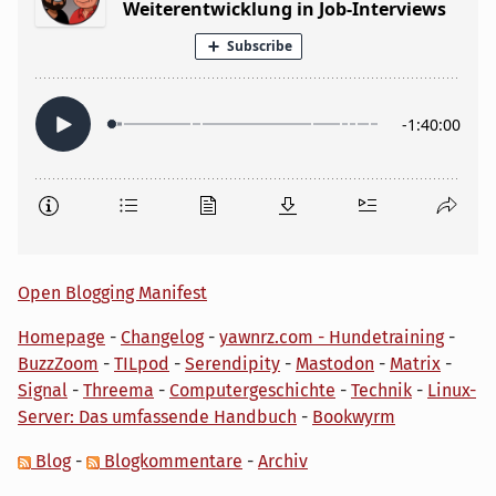
Open Blogging Manifest
Homepage
-
Changelog
-
yawnrz.com - Hundetraining
-
BuzzZoom
-
TILpod
-
Serendipity
-
Mastodon
-
Matrix
-
Signal
-
Threema
-
Computergeschichte
-
Technik
-
Linux-
Server: Das umfassende Handbuch
-
Bookwyrm
Blog
-
Blogkommentare
-
Archiv