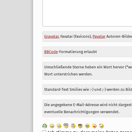
Antwort
Gravatar
, Favatar (Favicons),
Pavatar
Autoren-Bilder
zu
BBCode
-Formatierung erlaubt
Umschließende Sterne heben ein Wort hervor (*wor
Wort unterstrichen werden.
Standard-Text Smilies wie :-) und ;-) werden zu Bil
Die angegebene E-Mail-Adresse wird nicht dargeste
eventuelle Benachrichtigungen verwendet.