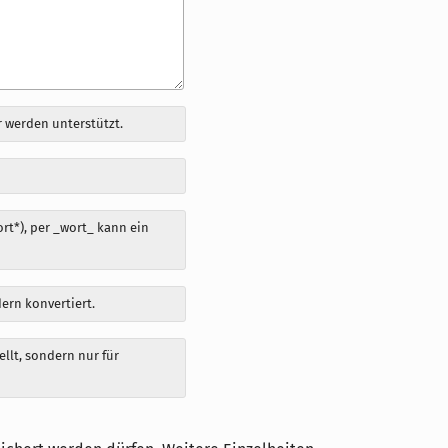
 werden unterstützt.
t*), per _wort_ kann ein
dern konvertiert.
llt, sondern nur für