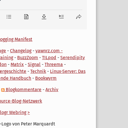
ogging Manifest
age
-
Changelog
-
yawnrz.com -
aining
-
BuzzZoom
-
TILpod
-
Serendipity
don
-
Matrix
-
Signal
-
Threema
-
ergeschichte
-
Technik
-
Linux-Server: Das
ende Handbuch
-
Bookwyrm
-
Blogkommentare
-
Archiv
urce-Blog-Netzwerk
logr Webring
>
-Logo von Peter Marquardt