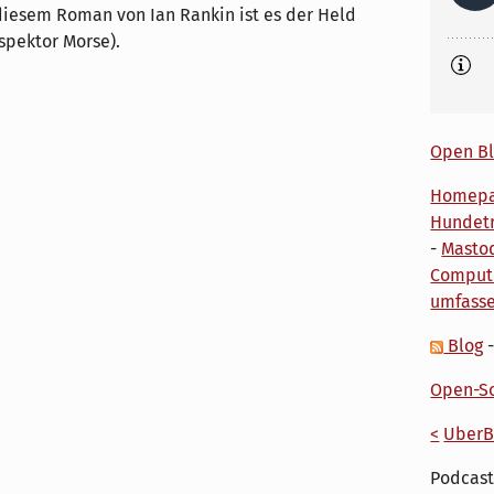
 diesem Roman von Ian Rankin ist es der Held
nspektor Morse).
Open Bl
Homep
Hundetr
-
Masto
Comput
umfass
Blog
Open-So
<
UberB
Podcast