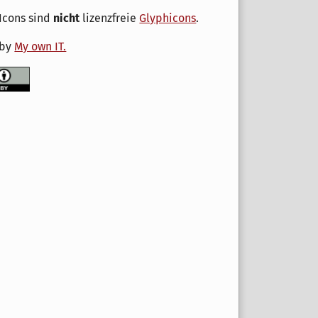
Icons sind
nicht
lizenzfreie
Glyphicons
.
 by
My own IT.