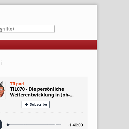
iste
i