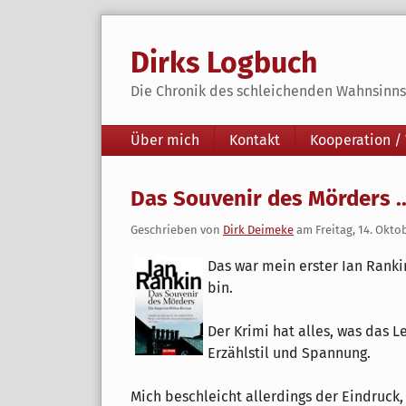
Skip
to
Dirks Logbuch
content
Die Chronik des schleichenden Wahnsinns 
Navigation
Über mich
Kontakt
Kooperation /
Das Souvenir des Mörders ..
Geschrieben von
Dirk Deimeke
am
Freitag, 14. Okto
Das war mein erster Ian Ranki
bin.
Der Krimi hat alles, was das L
Erzählstil und Spannung.
Mich beschleicht allerdings der Eindruck, 