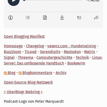
Open Blogging Manifest
Homepage
-
Changelog
-
yawnrz.com - Hundetraining
-
BuzzZoom
-
TILpod
-
Serendipity
-
Mastodon
-
Matrix
-
Signal
-
Threema
-
Computergeschichte
-
Technik
-
Linux-
Server: Das umfassende Handbuch
-
Bookwyrm
Blog
-
Blogkommentare
-
Archiv
Open-Source-Blog-Netzwerk
<
UberBlogr Webring
>
Podcast-Logo von Peter Marquardt