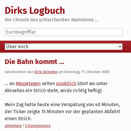
Skip
Dirks Logbuch
to
content
Die Chronik des schleichenden Wahnsinns ...
Navigation
Die Bahn kommt ...
Geschrieben von
Dirk Deimeke
am
Dienstag, 11. Oktober 2005
... an
Messetagen
selten
pünktlich
(dort wo unter
Aktuelles ein Strich steht, wirds richtig heftig).
Mein Zug hatte heute eine Verspätung von 40 Minuten,
der Ticker zeigte 15 Minuten vor der geplanten Abfahrt
einen Strich.
Kategorien:
allgemein
|
0 Kommentare