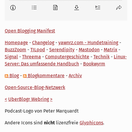
Open Blogging Manifest
Homepage
-
Changelog
-
yawnrz.com - Hundetraining
-
BuzzZoom
-
TILpod
-
Serendipity
-
Mastodon
-
Matrix
-
Signal
-
Threema
-
Computergeschichte
-
Technik
-
Linux-
Server: Das umfassende Handbuch
-
Bookwyrm
Blog
-
Blogkommentare
-
Archiv
Open-Source-Blog-Netzwerk
<
UberBlogr Webring
>
Podcast-Logo von Peter Marquardt
Andere Icons sind
nicht
lizenzfreie
Glyphicons
.