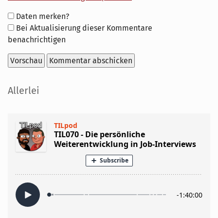
Formular-
Daten merken?
Optionen
Bei Aktualisierung dieser Kommentare
benachrichtigen
Seitenleiste
Allerlei