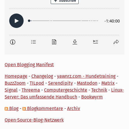
Open Blogging Manifest
Homepage
-
Changelog
-
yawnrz.com - Hundetraining
-
BuzzZoom
-
TILpod
-
Serendipity
-
Mastodon
-
Matrix
-
Signal
-
Threema
-
Computergeschichte
-
Technik
-
Linux-
Server: Das umfassende Handbuch
-
Bookwyrm
Blog
-
Blogkommentare
-
Archiv
Open-Source-Blog-Netzwerk