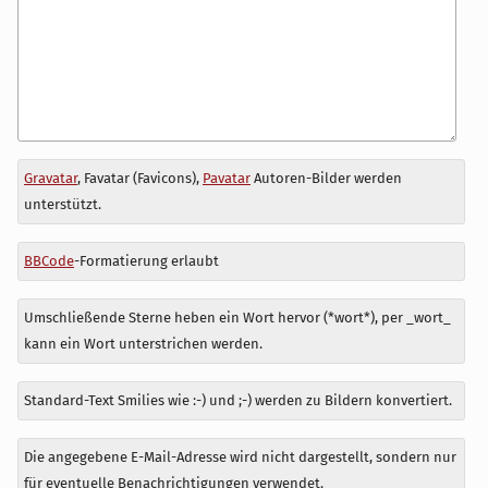
Antwort
Gravatar
, Favatar (Favicons),
Pavatar
Autoren-Bilder werden
zu
unterstützt.
BBCode
-Formatierung erlaubt
Umschließende Sterne heben ein Wort hervor (*wort*), per _wort_
kann ein Wort unterstrichen werden.
Standard-Text Smilies wie :-) und ;-) werden zu Bildern konvertiert.
Die angegebene E-Mail-Adresse wird nicht dargestellt, sondern nur
für eventuelle Benachrichtigungen verwendet.