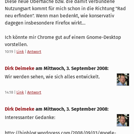
Diese neue Oberfläche bzw. die damit verbundene
Nutzungsart kommt für mich schon in die Richtung "Rad
neu erfinden". Wenn man bedenkt, wie konservativ
dagegen insbesondere Firefox wirkt...
Ich könnte mir Chrome gut auf einem Gnome-Desktop
vorstellen.
10:19
|
Link
|
Antwort
Dirk Deimeke
am
Mittwoch, 3. September 2008
:
Wir werden sehen, wie sich alles entwickelt.
14:18
|
Link
|
Antwort
Dirk Deimeke
am
Mittwoch, 3. September 2008
:
Interessanter Gedanke:
http://binblog.wordpress.com/2008/09/03/google-