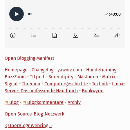
Open Blogging Manifest
Homepage
-
Changelog
-
yawnrz.com - Hundetraining
-
BuzzZoom
-
TILpod
-
Serendipity
-
Mastodon
-
Matrix
-
Signal
-
Threema
-
Computergeschichte
-
Technik
-
Linux-
Server: Das umfassende Handbuch
-
Bookwyrm
Blog
-
Blogkommentare
-
Archiv
Open-Source-Blog-Netzwerk
<
UberBlogr Webring
>