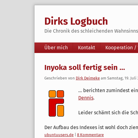
Skip
to
Dirks Logbuch
content
Die Chronik des schleichenden Wahnsinns 
Navigation
Über mich
Kontakt
Kooperation /
Inyoka soll fertig sein ...
Geschrieben von
Dirk Deimeke
am
Samstag, 19. Juli
... berichten zumindest ei
Dennis
.
Leider schämt sich die Sc
Der Aufbau des Indexes ist wohl doch zie
Kategorien:
ubuntuusers.de
|
8 Kommentare