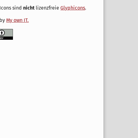
Icons sind
nicht
lizenzfreie
Glyphicons
.
 by
My own IT.