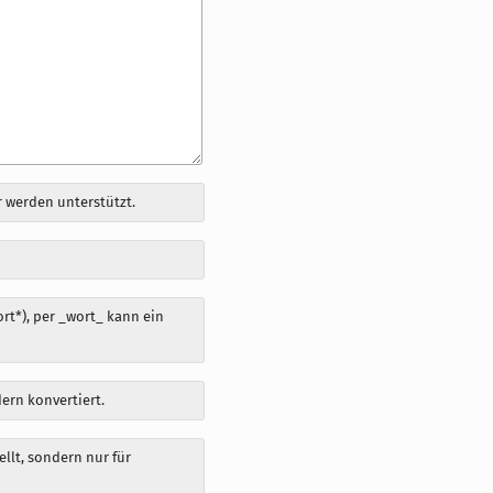
 werden unterstützt.
t*), per _wort_ kann ein
dern konvertiert.
llt, sondern nur für