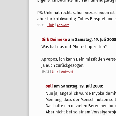
Eigentlich betriffts mich ja nun endgülti
PS: Unki hat recht, schön anzuschauen ist
aber für kritikwürdig. Tolles Beispiel und s
15:31
|
Link
|
Antwort
Dirk Deimeke
am
Samstag, 19. Juli 200
Was hat das mit Photoshop zu tun?
Apropos, ich kann Dein missfallen vers
ja auch zurückgezogen.
19:43
|
Link
|
Antwort
onli
am
Samstag, 19. Juli 2008
:
Nun ja, angeblich wurde Inyoka damit g
Meinung, dass der Mensch nutzen soll
Das halte ich in vielen Bereichen fü
Aber nicht bei so einem Vorzeigeproje