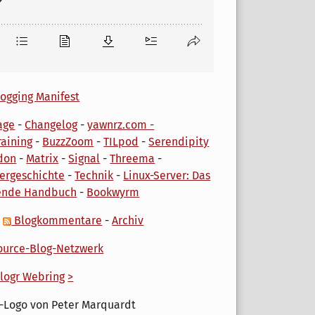
ogging Manifest
age
-
Changelog
-
yawnrz.com -
aining
-
BuzzZoom
-
TILpod
-
Serendipity
don
-
Matrix
-
Signal
-
Threema
-
ergeschichte
-
Technik
-
Linux-Server: Das
ende Handbuch
-
Bookwyrm
-
Blogkommentare
-
Archiv
urce-Blog-Netzwerk
logr Webring
>
-Logo von Peter Marquardt