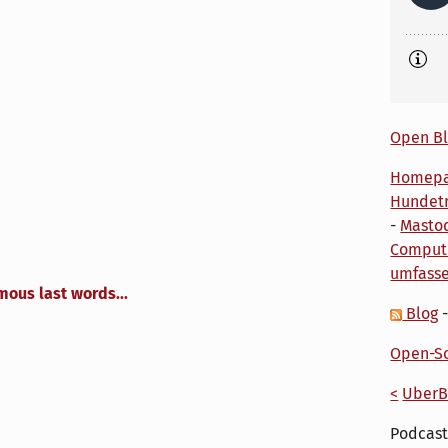
Open Bl
Homep
Hundetr
-
Masto
Comput
umfass
mous last words...
Blog
Open-So
<
UberB
Podcast