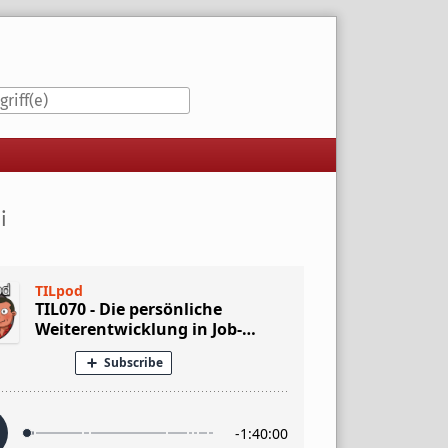
iste
i