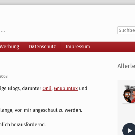
...
 Werbung
Datenschutz
Impressum
Seitenle
Allerle
 2008
nige Blogs, darunter
Onli
,
Gnubuntux
und
hlange, von mir angeschaut zu werden.
mlich herausfordernd.