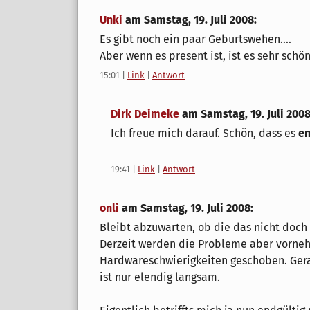
Unki
am
Samstag, 19. Juli 2008
:
Es gibt noch ein paar Geburtswehen....
Aber wenn es present ist, ist es sehr schö
15:01
|
Link
|
Antwort
Dirk Deimeke
am
Samstag, 19. Juli 200
Ich freue mich darauf. Schön, dass es
en
19:41
|
Link
|
Antwort
onli
am
Samstag, 19. Juli 2008
:
Bleibt abzuwarten, ob die das nicht do
Derzeit werden die Probleme aber vorne
Hardwareschwierigkeiten geschoben. Gerad
ist nur elendig langsam.