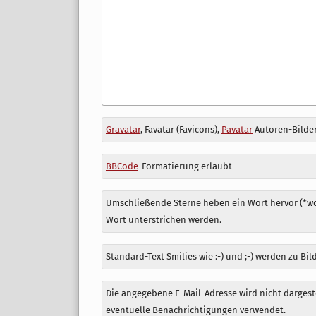
Antwort
Gravatar
, Favatar (Favicons),
Pavatar
Autoren-Bilder
zu
BBCode
-Formatierung erlaubt
Umschließende Sterne heben ein Wort hervor (*wor
Wort unterstrichen werden.
Standard-Text Smilies wie :-) und ;-) werden zu Bil
Die angegebene E-Mail-Adresse wird nicht dargeste
eventuelle Benachrichtigungen verwendet.