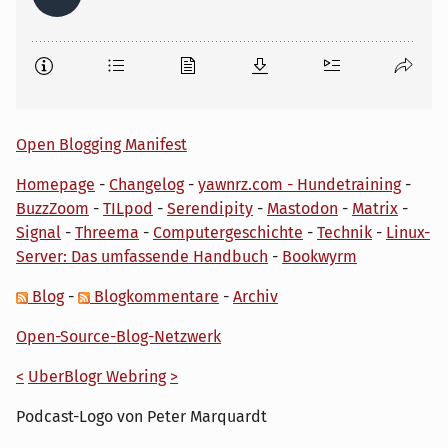
Open Blogging Manifest
Homepage
-
Changelog
-
yawnrz.com - Hundetraining
-
BuzzZoom
-
TILpod
-
Serendipity
-
Mastodon
-
Matrix
-
Signal
-
Threema
-
Computergeschichte
-
Technik
-
Linux-
Server: Das umfassende Handbuch
-
Bookwyrm
Blog
-
Blogkommentare
-
Archiv
Open-Source-Blog-Netzwerk
<
UberBlogr Webring
>
Podcast-Logo von Peter Marquardt