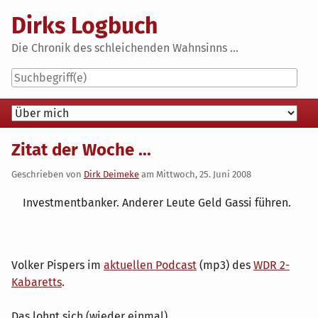
Skip
Dirks Logbuch
to
content
Die Chronik des schleichenden Wahnsinns ...
Navigation
Zitat der Woche ...
Geschrieben von
Dirk Deimeke
am
Mittwoch, 25. Juni 2008
Investmentbanker. Anderer Leute Geld Gassi führen.
Volker Pispers im
aktuellen Podcast
(mp3) des
WDR 2-
Kabaretts
.
Das lohnt sich (wieder einmal).