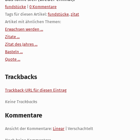
Kategorien:
fundstücke
|
0 Kommentare
Tags für diesen Artikel:
fundstücke
,
zitat
Artikel mit ähnlichen Themen:
Erwachsen werden ...
Zitate ...
Zitat des Jahres ...
Basteln ...
Quote ...
Trackbacks
Trackback-URL für diesen Eintrag
Keine Trackbacks
Kommentare
Ansicht der Kommentare:
Linear
| Verschachtelt