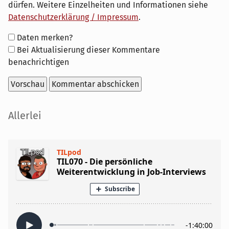
dürfen. Weitere Einzelheiten und Informationen siehe
Datenschutzerklärung / Impressum
.
Formular-
Daten merken?
Optionen
Bei Aktualisierung dieser Kommentare
benachrichtigen
Seitenleiste
Allerlei