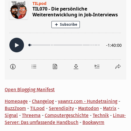
Open Blogging Manifest
Homepage
-
Changelog
-
yawnrz.com - Hundetraining
-
BuzzZoom
-
TILpod
-
Serendipity
-
Mastodon
-
Matrix
-
Signal
-
Threema
-
Computergeschichte
-
Technik
-
Linux-
Server: Das umfassende Handbuch
-
Bookwyrm