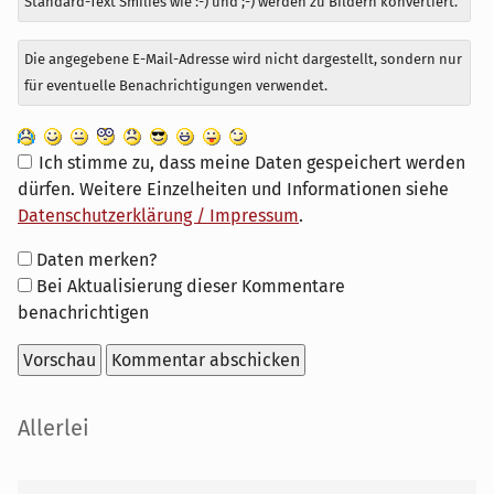
Standard-Text Smilies wie :-) und ;-) werden zu Bildern konvertiert.
Die angegebene E-Mail-Adresse wird nicht dargestellt, sondern nur
für eventuelle Benachrichtigungen verwendet.
Ich stimme zu, dass meine Daten gespeichert werden
dürfen. Weitere Einzelheiten und Informationen siehe
Datenschutzerklärung / Impressum
.
Formular-
Daten merken?
Optionen
Bei Aktualisierung dieser Kommentare
benachrichtigen
Seitenleiste
Allerlei