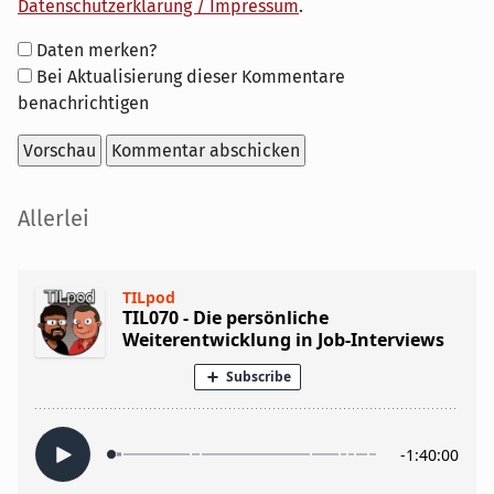
Datenschutzerklärung / Impressum
.
Formular-
Daten merken?
Optionen
Bei Aktualisierung dieser Kommentare
benachrichtigen
Seitenleiste
Allerlei