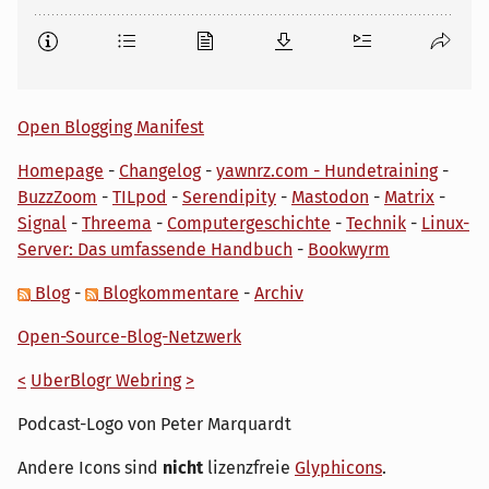
Open Blogging Manifest
Homepage
-
Changelog
-
yawnrz.com - Hundetraining
-
BuzzZoom
-
TILpod
-
Serendipity
-
Mastodon
-
Matrix
-
Signal
-
Threema
-
Computergeschichte
-
Technik
-
Linux-
Server: Das umfassende Handbuch
-
Bookwyrm
Blog
-
Blogkommentare
-
Archiv
Open-Source-Blog-Netzwerk
<
UberBlogr Webring
>
Podcast-Logo von Peter Marquardt
Andere Icons sind
nicht
lizenzfreie
Glyphicons
.