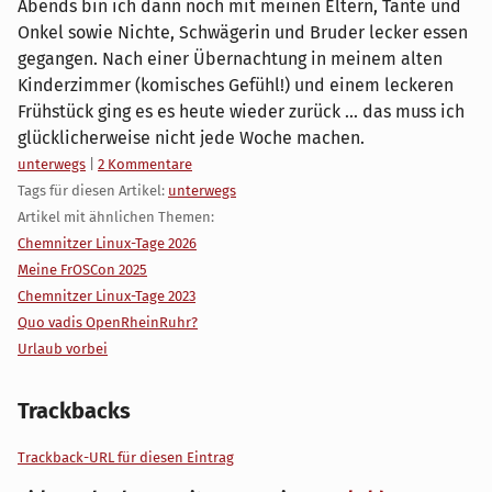
Abends bin ich dann noch mit meinen Eltern, Tante und
Onkel sowie Nichte, Schwägerin und Bruder lecker essen
gegangen. Nach einer Übernachtung in meinem alten
Kinderzimmer (komisches Gefühl!) und einem leckeren
Frühstück ging es es heute wieder zurück ... das muss ich
glücklicherweise nicht jede Woche machen.
Kategorien:
unterwegs
|
2 Kommentare
Tags für diesen Artikel:
unterwegs
Artikel mit ähnlichen Themen:
Chemnitzer Linux-Tage 2026
Meine FrOSCon 2025
Chemnitzer Linux-Tage 2023
Quo vadis OpenRheinRuhr?
Urlaub vorbei
Trackbacks
Trackback-URL für diesen Eintrag