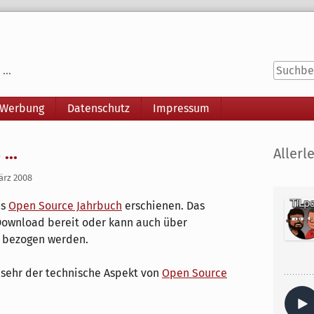
...
 Werbung
Datenschutz
Impressum
Seitenle
...
Allerle
ärz 2008
as
Open Source Jahrbuch
erschienen. Das
ownload bereit oder kann auch über
) bezogen werden.
o sehr der technische Aspekt von
Open Source