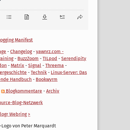
ogging Manifest
age
-
Changelog
-
yawnrz.com -
aining
-
BuzzZoom
-
TILpod
-
Serendipity
don
-
Matrix
-
Signal
-
Threema
-
ergeschichte
-
Technik
-
Linux-Server: Das
ende Handbuch
-
Bookwyrm
-
Blogkommentare
-
Archiv
urce-Blog-Netzwerk
logr Webring
>
-Logo von Peter Marquardt