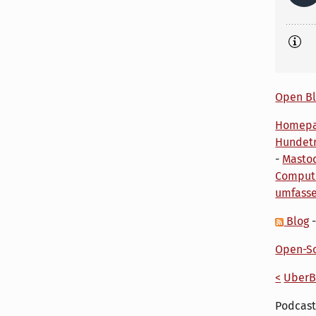
Open Bl
Homep
Hundetr
-
Masto
Comput
umfass
Blog
Open-So
<
UberB
Podcast