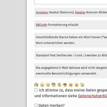
Antwort
Gravatar
, Favatar (Favicons),
Pavatar
Autoren-Bilder
zu
BBCode
-Formatierung erlaubt
Umschließende Sterne heben ein Wort hervor (*wor
Wort unterstrichen werden.
Standard-Text Smilies wie :-) und ;-) werden zu Bil
Die angegebene E-Mail-Adresse wird nicht dargeste
eventuelle Benachrichtigungen verwendet.
Ich stimme zu, dass meine Daten gespe
und Informationen siehe
Datenschutzerkl
Formular-
Daten merken?