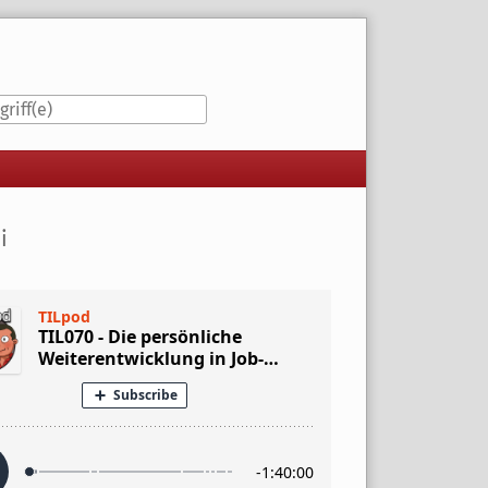
iste
i