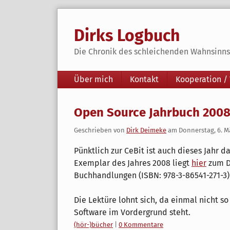
Skip
to
Dirks Logbuch
content
Die Chronik des schleichenden Wahnsinns 
Navigation
Über mich
Kontakt
Kooperation /
Open Source Jahrbuch 2008 
Geschrieben von
Dirk Deimeke
am
Donnerstag, 6. M
Pünktlich zur CeBit ist auch dieses Jahr d
Exemplar des Jahres 2008 liegt
hier
zum D
Buchhandlungen (ISBN: 978-3-86541-271-3
Die Lektüre lohnt sich, da einmal nicht s
Software im Vordergrund steht.
Kategorien:
(hör-)bücher
|
0 Kommentare