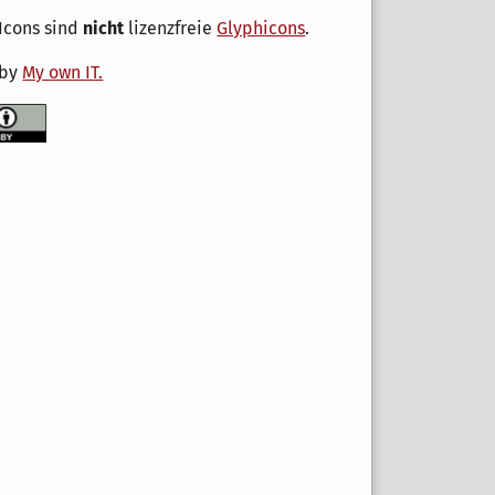
Icons sind
nicht
lizenzfreie
Glyphicons
.
 by
My own IT.